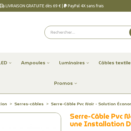
LIVRAISON GRATUITE dès 69 € |
PayPal 4X sans frais
LED
Ampoules
Luminaires
Câbles textil
Promos
tion
Serres-câbles
Serre-Câble Pvc Noir - Solution Écono
Serre-Câble Pvc N
une Installation D