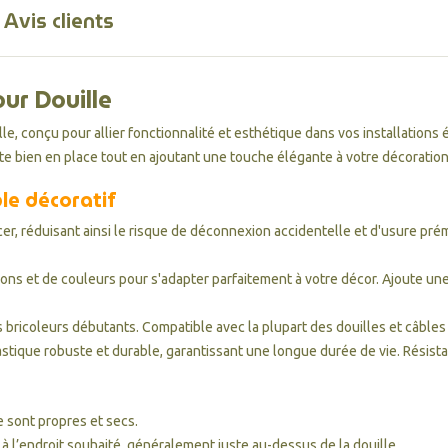
Avis clients
ur Douille
e, conçu pour allier fonctionnalité et esthétique dans vos installations 
ste bien en place tout en ajoutant une touche élégante à votre décoration
le décoratif
r, réduisant ainsi le risque de déconnexion accidentelle et d'usure prém
ions et de couleurs pour s'adapter parfaitement à votre décor. Ajoute une
 bricoleurs débutants. Compatible avec la plupart des douilles et câble
tique robuste et durable, garantissant une longue durée de vie. Résista
e sont propres et secs.
à l’endroit souhaité, généralement juste au-dessus de la douille.