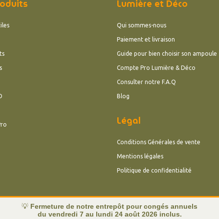
oduits
Lumière et Déco
iles
Qui sommes-nous
Paiement et livraison
ts
Guide pour bien choisir son ampoule
s
Compte Pro Lumière & Déco
Consulter notre F.A.Q
D
Blog
Légal
Pro
Conditions Générales de vente
Mentions légales
Politique de confidentialité
💡
Fermeture de notre entrepôt pour congés annuels
du vendredi 7 au lundi 24 août 2026 inclus.