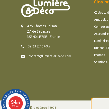
Nos pr
Câbles text
Ampoules
4 av Thomas Edison
Composan
ZA de Sévailles
Accessoire
35340 LIFFRE - France
Luminaires
02 23 27 64 95
Rubans LE
Promos
contact@lumiere-et-deco.com
Solutions 
9.4
/10
313 avis
© Lumière et Déco | 2026