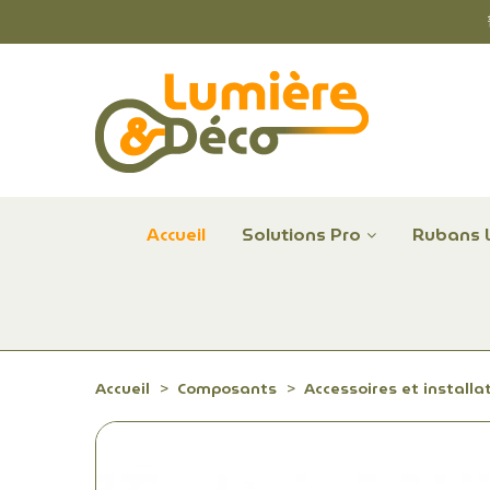
Accueil
Solutions Pro
Rubans 
Plafonniers et hublots LED professionnels
Alimentations et Contrôle LED 24 V Radium
Remplace Mercure, Sodium, Iodures - LED
Accueil
Composants
Accessoires et installa