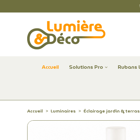
Accueil
Solutions Pro
Rubans 
Plafonniers et hublots LED professionnels
Alimentations et Contrôle LED 24 V Radium
Remplace Mercure, Sodium, Iodures - LED
Accueil
Luminaires
Éclairage jardin & terra