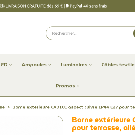
LIVRAISON GRATUITE dès 69 € |
PayPal 4X sans frais
LED
Ampoules
Luminaires
Câbles textil
Promos
sse
Borne extérieure CADICE aspect cuivre IP44 E27 pour ter
Borne extérieure 
pour terrasse, allé