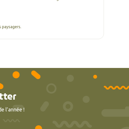
ns paysagers.
tter
e l’année !