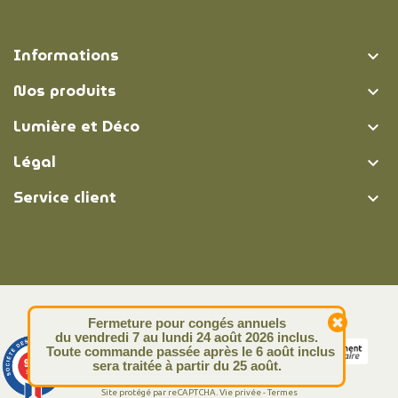
Informations

Nos produits

Lumière et Déco

Légal

Service client

© Lumière et Déco | 2026
Fermeture pour congés annuels
du vendredi 7 au lundi 24 août 2026 inclus.
Toute commande passée après le 6 août inclus
9.4
sera traitée à partir du 25 août.
/10
313 avis
Site protégé par reCAPTCHA.
Vie privée
-
Termes