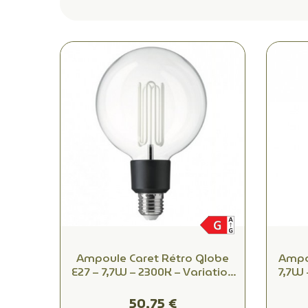
Ampoule Caret Rétro Globe
Ampo
E27 – 7,7W – 2300K – Variation
7,7W 
de puissance – Technologie
de pu
CCFL
50,75 €