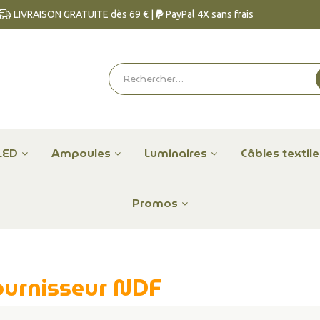
LIVRAISON GRATUITE dès 69 € |
PayPal 4X sans frais
LED
Ampoules
Luminaires
Câbles textil
Promos
fournisseur NDF