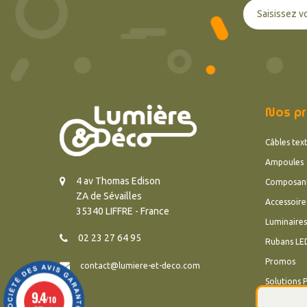
Nos pr
Câbles text
Ampoules
4 av Thomas Edison
Composan
ZA de Sévailles
Accessoire
35340 LIFFRE - France
Luminaires
02 23 27 64 95
Rubans LE
Promos
contact@lumiere-et-deco.com
Solutions 
9.4
/10