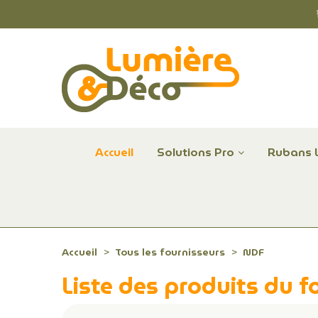
Accueil
Solutions Pro
Rubans 
Plafonniers et hublots LED professionnels
Alimentations et Contrôle LED 24 V Radium
Remplace Mercure, Sodium, Iodures - LED
Accueil
Tous les fournisseurs
NDF
Liste des produits du 