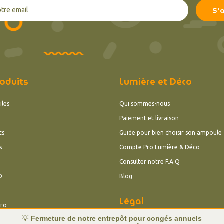
oduits
Lumière et Déco
iles
Qui sommes-nous
Paiement et livraison
ts
Guide pour bien choisir son ampoule
s
Compte Pro Lumière & Déco
Consulter notre F.A.Q
D
Blog
Légal
Pro
💡
Fermeture de notre entrepôt pour congés annuels
Conditions Générales de vente