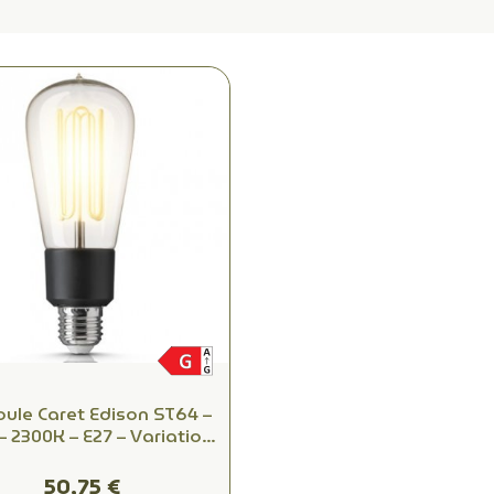
ule Caret Edison ST64 –
– 2300K – E27 – Variation
issance – Rétro Vintage
50,75 €