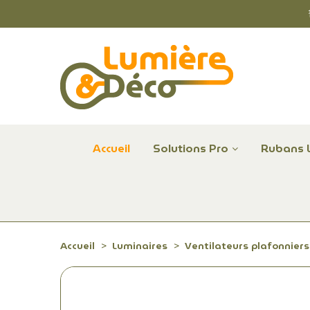
Accueil
Solutions Pro
Rubans 
Plafonniers et hublots LED professionnels
Alimentations et Contrôle LED 24 V Radium
Remplace Mercure, Sodium, Iodures - LED
Accueil
Luminaires
Ventilateurs plafonniers