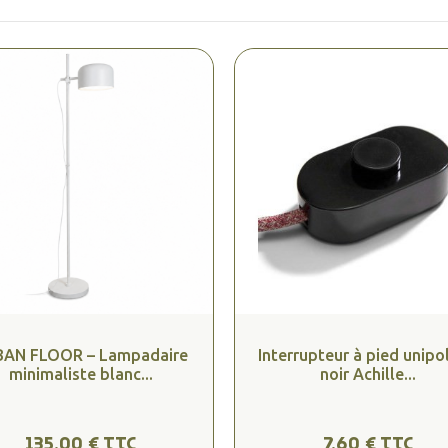
AN FLOOR – Lampadaire
Interrupteur à pied unipo
minimaliste blanc...
noir Achille...
135,00 € TTC
7,60 € TTC