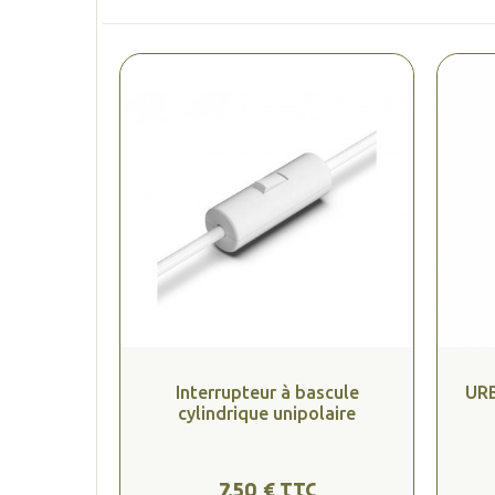
Interrupteur à bascule
URB
cylindrique unipolaire
7,50 € TTC