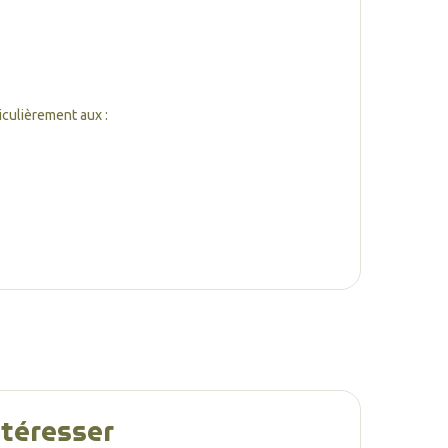
iculièrement aux :
ntéresser