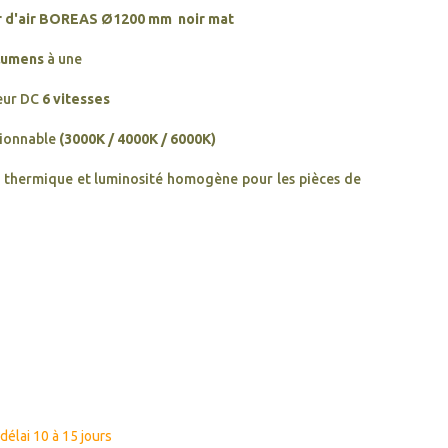
 d'air
BOREAS Ø1200 mm
noir mat
lumens
à une
eur DC
6 vitesses
ionnable
(3000K / 4000K / 6000K)
t thermique et luminosité homogène pour les pièces de
élai 10 à 15 jours