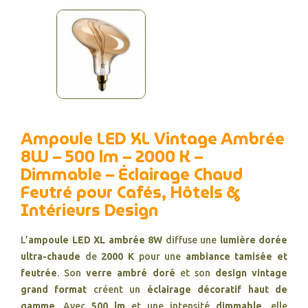
Ampoule LED XL Vintage Ambrée
8W – 500 lm – 2000 K –
Dimmable – Éclairage Chaud
Feutré pour Cafés, Hôtels &
Intérieurs Design
L’
ampoule LED XL ambrée 8W
diffuse une
lumière dorée
ultra-chaude
de
2000 K
pour une
ambiance tamisée et
feutrée
. Son
verre ambré doré
et son
design vintage
grand format
créent un
éclairage décoratif haut de
gamme
. Avec
500 lm
et une intensité
dimmable
, elle