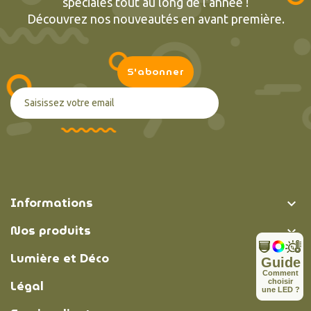
spéciales tout au long de l’année !
Découvrez nos nouveautés en avant première.
Informations

Nos produits

Lumière et Déco

Guide
C
o
m
m
e
n
t
Légal
c
h
o
i
s
i
r

u
n
e
L
E
D
?