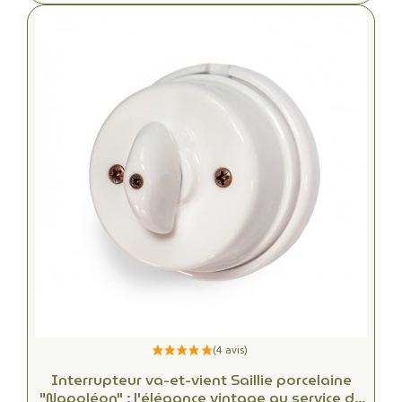
Interrupteur va-et-vient Saillie porcelaine
"Napoléon" : l'élégance vintage au service de