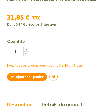
conviviale
à vos
pièces de vie
ou à vos
espaces d’accueil
.
31,85 €
TTC
Dont 0,14 € d'éco-participation
Quantité
Nous le commandons pour vous - délai 10 à 15 jours
Ajouter au panier
Description
Détails du produit