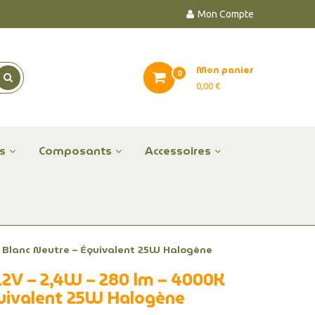
Mon Compte
Mon panier
0
0,00 €
es
Composants
Accessoires
 Blanc Neutre – Équivalent 25W Halogène
2V – 2,4W – 280 lm – 4000K
quivalent 25W Halogène