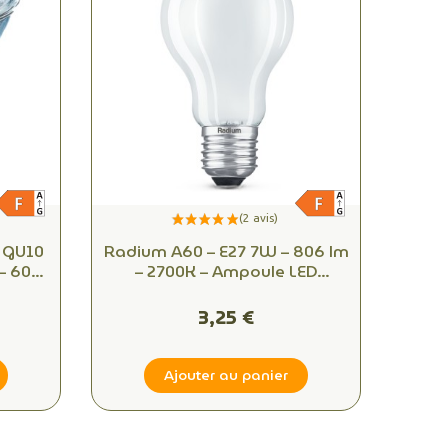
 GU10
Radium A60 – E27 7W – 806 lm
– 60°
– 2700K – Ampoule LED
00K
équivalente 60W
3,25 €
Ajouter au panier