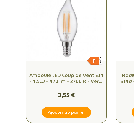
Ampoule LED Coup de Vent E14
Radi
- 4,5W – 470 lm – 2700 K - Verre
S14d 
transparent – Équiv. 40W
2200K
3,55 €
Ajouter au panier