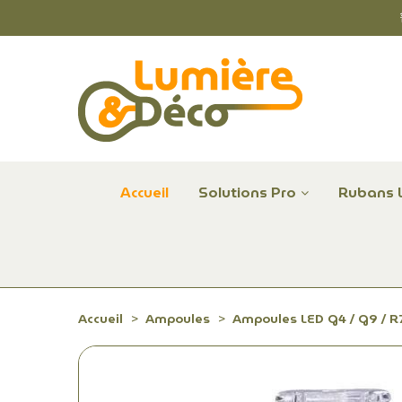
Accueil
Solutions Pro
Rubans 
Plafonniers et hublots LED professionnels
Alimentations et Contrôle LED 24 V Radium
Remplace Mercure, Sodium, Iodures - LED
Accueil
Ampoules
Ampoules LED G4 / G9 / R