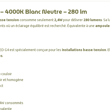
– 4000K Blanc Neutre – 280 lm
sse tension
consomme seulement
2,4W
pour délivrer
280 lumens
. Sa 
ents où un éclairage équilibré est recherché. Équivalente à une
ampoule
 LED G4 est spécialement conçue pour les
installations basse tension
. 
es
.
 couloir
air et homogène
ct
,4W consommés
lyvalente