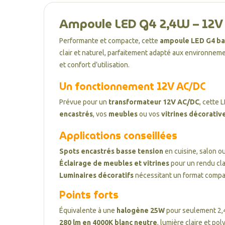
Ampoule LED G4 2,4W – 12V 
Performante et compacte, cette
ampoule LED G4 ba
clair et naturel, parfaitement adapté aux environnem
et confort d’utilisation.
Un fonctionnement 12V AC/DC
Prévue pour un
transformateur 12V AC/DC
, cette
encastrés
, vos
meubles
ou vos
vitrines décorativ
Applications conseillées
Spots encastrés basse tension
en cuisine, salon ou
Éclairage de meubles et vitrines
pour un rendu cl
Luminaires décoratifs
nécessitant un format compa
Points forts
Équivalente à une
halogène 25W
pour seulement 2
280 lm en 4000K blanc neutre
, lumière claire et po