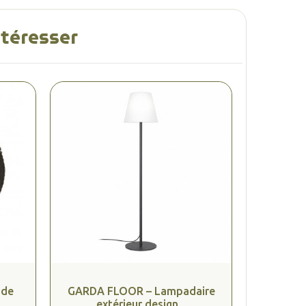
ntéresser
 de
GARDA FLOOR – Lampadaire
.
extérieur design...