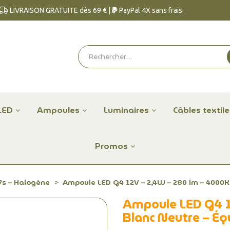
LIVRAISON GRATUITE dès 69 € |
PayPal 4X sans frais
LED
Ampoules
Luminaires
Câbles textil
Promos
7s – Halogène
Ampoule LED G4 12V – 2,4W – 280 lm – 4000K
Ampoule LED G4 1
Blanc Neutre – É