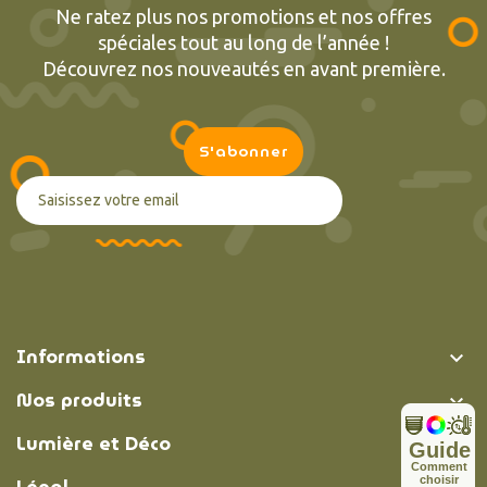
Ne ratez plus nos promotions et nos offres
spéciales tout au long de l’année !
Découvrez nos nouveautés en avant première.
Informations

Nos produits

Lumière et Déco

Guide
C
o
m
m
e
n
t
c
h
o
i
s
i
r