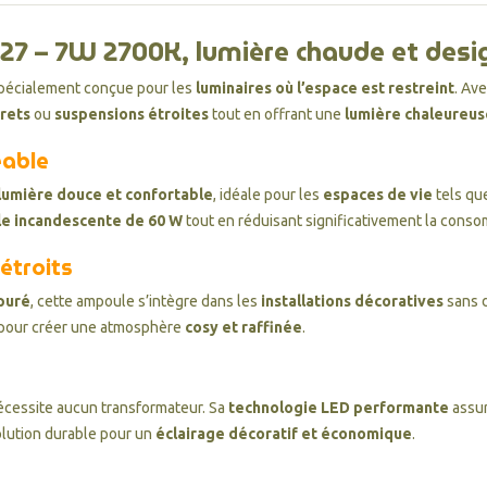
27 – 7W 2700K, lumière chaude et des
spécialement conçue pour les
luminaires où l’espace est restreint
. Av
crets
ou
suspensions étroites
tout en offrant une
lumière chaleureu
éable
lumière douce et confortable
, idéale pour les
espaces de vie
tels qu
e incandescente de 60 W
tout en réduisant significativement la conso
étroits
puré
, cette ampoule s’intègre dans les
installations décoratives
sans d
t pour créer une atmosphère
cosy et raffinée
.
écessite aucun transformateur. Sa
technologie LED performante
assur
olution durable pour un
éclairage décoratif et économique
.