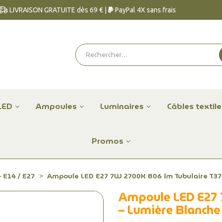
LIVRAISON GRATUITE dès 69 € |
PayPal 4X sans frais
LED
Ampoules
Luminaires
Câbles textil
Promos
 E14 / E27
Ampoule LED E27 7W 2700K 806 lm Tubulaire T37
Ampoule LED E27 
– Lumière Blanch