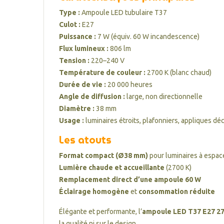
Type :
Ampoule LED tubulaire T37
Culot :
E27
Puissance :
7 W (équiv. 60 W incandescence)
Flux lumineux :
806 lm
Tension :
220–240 V
Température de couleur :
2700 K (blanc chaud)
Durée de vie :
20 000 heures
Angle de diffusion :
large, non directionnelle
Diamètre :
38 mm
Usage :
luminaires étroits, plafonniers, appliques dé
Les atouts
Format compact (Ø38 mm)
pour luminaires à espac
Lumière chaude et accueillante
(2700 K)
Remplacement direct d’une ampoule 60 W
Éclairage homogène
et
consommation réduite
Élégante et performante, l’
ampoule LED T37 E27 27
la qualité ni sur le design.