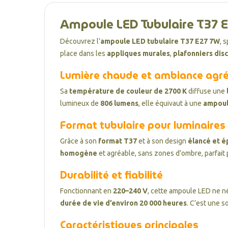
Ampoule LED Tubulaire T37 E
Découvrez l’
ampoule LED tubulaire T37 E27 7W
, 
place dans les
appliques murales
,
plafonniers dis
Lumière chaude et ambiance agr
Sa
température de couleur de 2700 K
diffuse une
lumineux de
806 lumens
, elle équivaut à une
ampoul
Format tubulaire pour luminaires 
Grâce à son
format T37
et à son design
élancé et é
homogène
et agréable, sans zones d’ombre, parfai
Durabilité et fiabilité
Fonctionnant en
220–240 V
, cette ampoule LED ne n
durée de vie d’environ 20 000 heures
. C’est une s
Caractéristiques principales