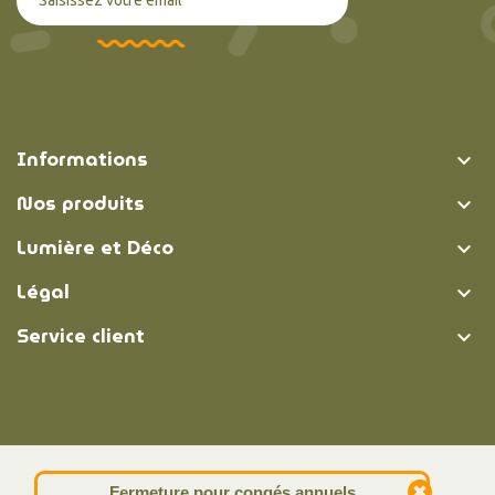
Informations

Nos produits

Lumière et Déco

Légal

Service client

© Lumière et Déco | 2026
Fermeture pour congés annuels