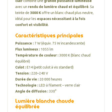
clair
combine une
grande puissance lumineuse
avec un
rendu de lumière chaud et équilibré
. Sa
teinte de
3000 K
offre un blanc chaud plus neutre,
idéal pour les
espaces nécessitant à la fois
confort et visibilité
.
Caractéristiques principales
Puissance :
7 W (équiv. 75 W incandescente)
Flux lumineux :
1055 lm
Température de couleur :
3000 K (blanc chaud
équilibré)
Culot :
E14 (petit culot à vis standard)
Tension :
220–240 V
Durée de vie :
20 000 heures
Technologie :
LED à filament – verre clair
Angle de diffusion :
330°
Lumière blanche chaude
équilibrée