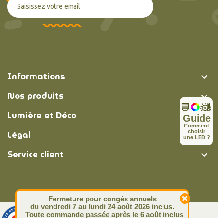
Informations

Nos produits

Lumière et Déco

Guide
C
o
m
m
e
n
t
Légal
c
h
o
i
s
i
r

u
n
e
L
E
D
?
Service client

Fermeture pour congés annuels
du vendredi 7 au lundi 24 août 2026 inclus.
Toute commande passée après le 6 août inclus
© Lumière et Déco | 2026