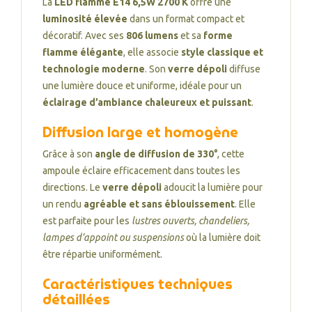
La
LED flamme E14 6,5W 2700 K
offre une
luminosité élevée
dans un format compact et
décoratif. Avec ses
806 lumens
et sa
forme
flamme élégante
, elle associe
style classique et
technologie moderne
. Son
verre dépoli
diffuse
une lumière douce et uniforme, idéale pour un
éclairage d’ambiance chaleureux et puissant
.
Diffusion large et homogène
Grâce à son
angle de diffusion de 330°
, cette
ampoule éclaire efficacement dans toutes les
directions. Le
verre dépoli
adoucit la lumière pour
un rendu
agréable et sans éblouissement
. Elle
est parfaite pour les
lustres ouverts, chandeliers,
lampes d’appoint ou suspensions
où la lumière doit
être répartie uniformément.
Caractéristiques techniques
détaillées