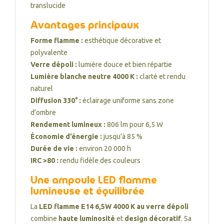
translucide
Avantages principaux
Forme flamme :
esthétique décorative et
polyvalente
Verre dépoli :
lumière douce et bien répartie
Lumière blanche neutre 4000 K :
clarté et rendu
naturel
Diffusion 330° :
éclairage uniforme sans zone
d’ombre
Rendement lumineux :
806 lm pour 6,5 W
Économie d’énergie :
jusqu’à 85 %
Durée de vie :
environ 20 000 h
IRC >80 :
rendu fidèle des couleurs
Une ampoule LED flamme
lumineuse et équilibrée
La
LED flamme E14 6,5W 4000 K au verre dépoli
combine
haute luminosité
et
design décoratif
. Sa