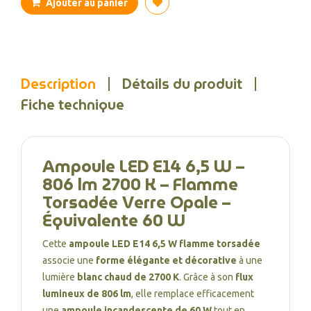
Ajouter au panier
Description
Détails du produit
Fiche technique
Ampoule LED E14 6,5 W –
806 lm 2700 K – Flamme
Torsadée Verre Opale –
Équivalente 60 W
Cette
ampoule LED E14 6,5 W flamme torsadée
associe une
forme élégante et décorative
à une
lumière
blanc chaud de 2700 K
. Grâce à son
flux
lumineux de 806 lm
, elle remplace efficacement
une
ampoule incandescente de 60 W
tout en