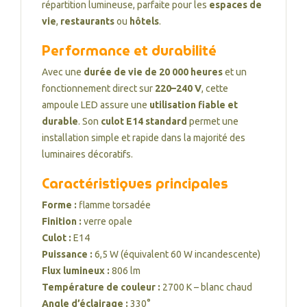
répartition lumineuse, parfaite pour les
espaces de
vie
,
restaurants
ou
hôtels
.
Performance et durabilité
Avec une
durée de vie de 20 000 heures
et un
fonctionnement direct sur
220–240 V
, cette
ampoule LED assure une
utilisation fiable et
durable
. Son
culot E14 standard
permet une
installation simple et rapide dans la majorité des
luminaires décoratifs.
Caractéristiques principales
Forme :
flamme torsadée
Finition :
verre opale
Culot :
E14
Puissance :
6,5 W (équivalent 60 W incandescente)
Flux lumineux :
806 lm
Température de couleur :
2700 K – blanc chaud
Angle d’éclairage :
330°