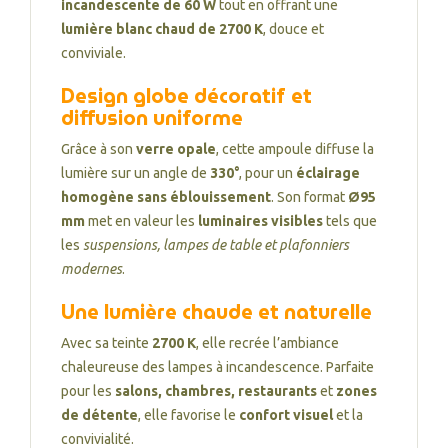
incandescente de 60 W
tout en offrant une
lumière blanc chaud de 2700 K
, douce et
conviviale.
Design globe décoratif et
diffusion uniforme
Grâce à son
verre opale
, cette ampoule diffuse la
lumière sur un angle de
330°
, pour un
éclairage
homogène sans éblouissement
. Son format
Ø95
mm
met en valeur les
luminaires visibles
tels que
les
suspensions, lampes de table et plafonniers
modernes
.
Une lumière chaude et naturelle
Avec sa teinte
2700 K
, elle recrée l’ambiance
chaleureuse des lampes à incandescence. Parfaite
pour les
salons, chambres, restaurants
et
zones
de détente
, elle favorise le
confort visuel
et la
convivialité.