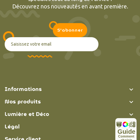
Découvrez nos nouveautés en avant première.
Informations

Nos produits

Lumière et Déco

Légal

Guide
C
o
m
m
e
n
t
Service client
