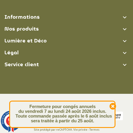
Informations

Nos produits

Lumière et Déco

Légal

Service client

© Lumière et Déco | 2026
Fermeture pour congés annuels
du vendredi 7 au lundi 24 août 2026 inclus.
Toute commande passée après le 6 août inclus
9.4
sera traitée à partir du 25 août.
/10
313 avis
Site protégé par reCAPTCHA.
Vie privée
-
Termes