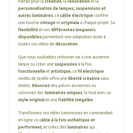
Parfait pour la
création
, la
rénovation
et la
personnalisation de lampes, suspensions et
autres luminaires
, ce
câble électrique
confère
une touche
vintage
et
originale
à chaque projet. Sa
flexibilité
et ses
différentes longueurs
disponibles
permettent une adaptation aisée à
toutes vos idées de
décoration
.
Que vous souhaitiez redonner vie à une ancienne
lampe ou créer une
suspension
à la fois
fonctionnelle
et
artistique
, ce
fil électrique
revêtu de textile offre une
liberté créative
sans
limites.
Rénovez
des pièces anciennes ou
concevez des
luminaires uniques
, le tout avec un
style original
et une
fiabilité inégalée
.
Transformez vos idées lumineuses en commandant
en ligne ce
câble à la fois esthétique et
performant
, et créez des
luminaires
qui