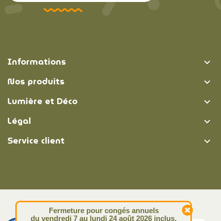
Informations

Nos produits

Lumière et Déco

Légal

Service client

© Lumière et Déco | 2026
Fermeture pour congés annuels
du vendredi 7 au lundi 24 août 2026 inclus.