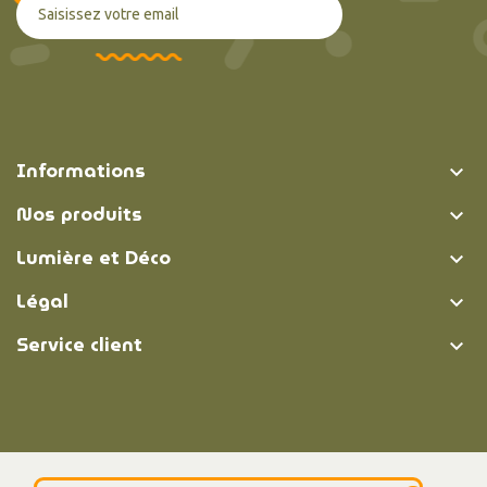
Informations

Nos produits

Lumière et Déco

Légal

Service client

© Lumière et Déco | 2026