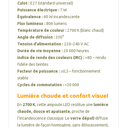
Culot :
E27 (standard universel)
Puissance électrique :
7 W
Équivalence :
60 W incandescente
Flux lumineux :
806 lumens
Température de couleur :
2700 K (blanc chaud)
Angle de diffusion :
330°
Tension d’alimentation :
220–240 V AC
Durée de vie moyenne :
20 000 heures
Indice de rendu des couleurs (IRC) :
>80 – rendu
fidèle des teintes
Facteur de puissance :
≥0,5 – fonctionnement
stable
Cycles de commutation :
>20 000
Lumière chaude et confort visuel
En
2700 K
, cette ampoule LED restitue une
lumière
chaude, douce et apaisante
, proche de
l’incandescence classique. Le
verre dépoli
diffuse
la lumière de façon homogène, sans éblouissement,