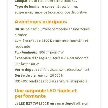
Compatibilité :
tout luminaire à culot E27
Type de luminaire conseillé :
plafonnier,
suspension, lampe de table, applique décorative
Avantages principaux
Diffusion 330° :
lumière homogène et sans zones
d’ombre
Lumière chaude 2700 K :
ambiance conviviale et
reposante
Flux lumineux :
806 lm pour 7 W
Économie d’énergie :
jusqu’à 85 % par rapport à
une lampe 60 W
Verre dépoli :
confort visuel sans éblouissement
Durée de vie :
environ 20 000 h
IRC >80 :
rendu des couleurs naturel et agréable
Une ampoule LED fiable et
performante
La
LED E27 7W 2700 K en verre dépoli
offre un