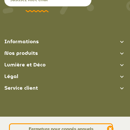
Informations

Nos produits

Lumière et Déco

Légal

Service client

© Lumière et Déco | 2026
Fermeture pour congés annuels