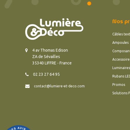
Nos pr
Câbles text
Ampoules
4 av Thomas Edison
Composan
ZA de Sévailles
Accessoire
35340 LIFFRE - France
Luminaires
02 23 27 64 95
Rubans LE
Promos
contact@lumiere-et-deco.com
Solutions 