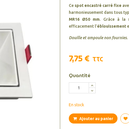
Ce
spot encastré carré fixe
av
harmonieusement dans tous type
MR16 Ø50 mm
. Grâce à la
efficacement l’
éblouissement
e
Douille et ampoule non fournies.
7,75 €
TTC
Quantité
En stock
Ajouter au panier