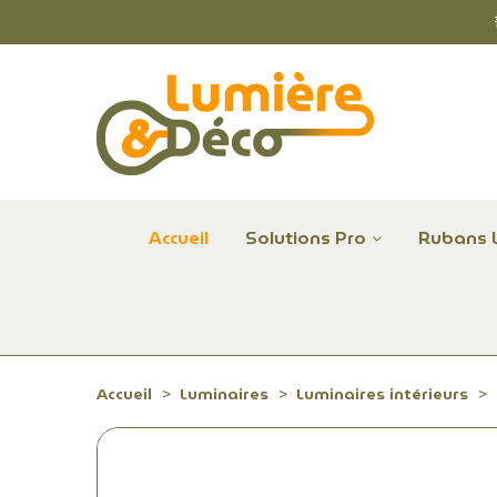
Accueil
Solutions Pro
Rubans 
Plafonniers et hublots LED professionnels
Alimentations et Contrôle LED 24 V Radium
Remplace Mercure, Sodium, Iodures - LED
Accueil
Luminaires
Luminaires intérieurs