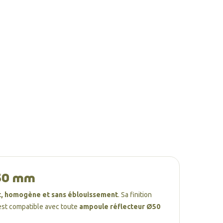
50 mm
et, homogène et sans éblouissement
. Sa finition
 est compatible avec toute
ampoule réflecteur Ø50