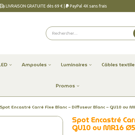
LIVRAISON GRATUITE dès 69 € |
PayPal 4X sans frais
LED
Ampoules
Luminaires
Câbles textil
Promos
Spot Encastré Carré Fixe Blanc – Diffuseur Blanc – GU10 ou
Spot Encastré Carr
GU10 ou MR16 Ø