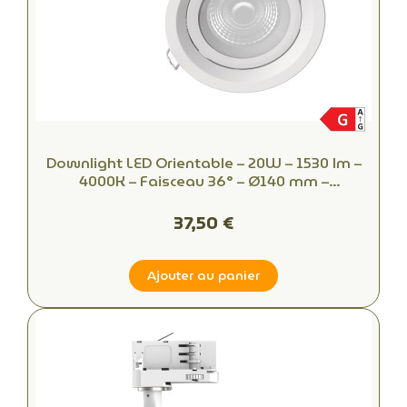
Downlight LED Orientable – 20W – 1530 lm –
4000K – Faisceau 36° – Ø140 mm –
Encastrable Professionnel
37,50 €
Ajouter au panier