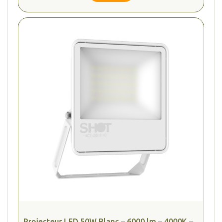
Projecteur LED 50W Blanc – 6000 lm – 4000K –...