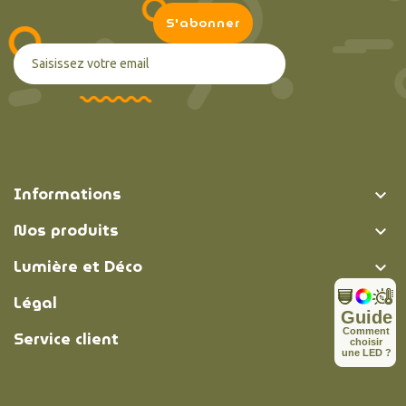
Informations

Nos produits

Lumière et Déco

Légal

Guide
C
o
m
m
e
n
t
Service client

c
h
o
i
s
i
r
u
n
e
L
E
D
?