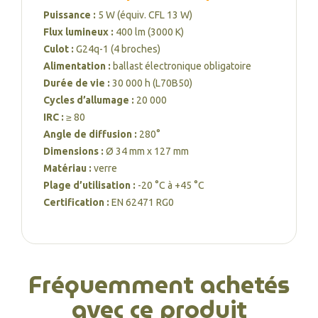
Puissance :
5 W (équiv. CFL 13 W)
Flux lumineux :
400 lm (3000 K)
Culot :
G24q-1 (4 broches)
Alimentation :
ballast électronique obligatoire
Durée de vie :
30 000 h (L70B50)
Cycles d’allumage :
20 000
IRC :
≥ 80
Angle de diffusion :
280°
Dimensions :
Ø 34 mm x 127 mm
Matériau :
verre
Plage d’utilisation :
-20 °C à +45 °C
Certification :
EN 62471 RG0
Fréquemment achetés
avec ce produit