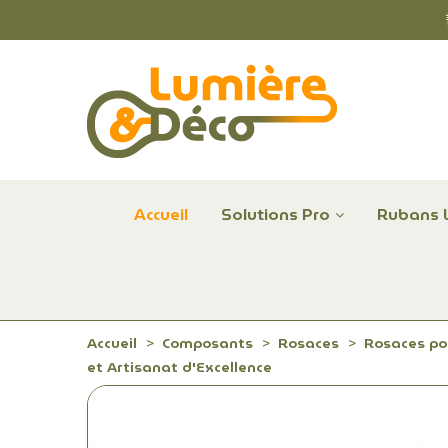
Accueil
Solutions Pro
Rubans 
Plafonniers et hublots LED professionnels
Alimentations et Contrôle LED 24 V Radium
Remplace Mercure, Sodium, Iodures - LED
Accueil
Composants
Rosaces
Rosaces po
et Artisanat d'Excellence