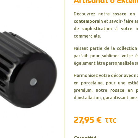
Artisanat d'Excel
Découvrez notre
rosace en 
contemporain
et savoir-faire a
de
sophistication
à votre ins
commerciale.
Faisant partie de la collectio
parfait pour sublimer votre é
également être personnalisée su
Harmonisez votre décor avec n
en porcelaine, pour une esth
premium, notre
rosace en p
d'installation, garantissant une 
27,95 €
TTC