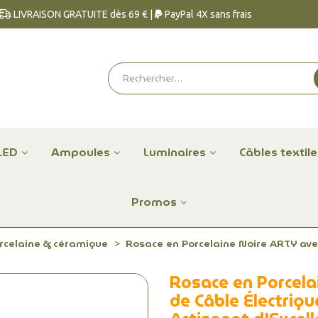
LIVRAISON GRATUITE dès 69 € |
PayPal 4X sans frais
LED
Ampoules
Luminaires
Câbles textil
Promos
rcelaine & céramique
Rosace en Porcelaine Noire ARTY ave
Rosace en Porcel
de Câble Électriq