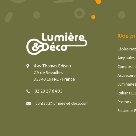
Nos pr
Câbles text
Ampoules
4 av Thomas Edison
Composan
ZA de Sévailles
Accessoire
35340 LIFFRE - France
Luminaires
02 23 27 64 95
Rubans LE
Promos
contact@lumiere-et-deco.com
Solutions 