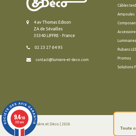
Câbles text
Ampoules
4 av Thomas Edison
Composan
ZA de Sévailles
Accessoire
35340 LIFFRE - France
Luminaires
02 23 27 64 95
Rubans LE
Promos
contact@lumiere-et-deco.com
Solutions 
9.4
/10
313 avis
© Lumière et Déco | 2026
Toute c