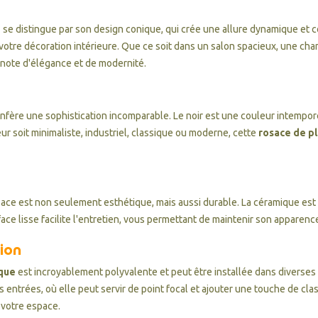
e
se distingue par son design conique, qui crée une allure dynamique et c
otre décoration intérieure. Que ce soit dans un salon spacieux, une cham
 note d'élégance et de modernité.
nfère une sophistication incomparable. Le noir est une couleur intempor
ur soit minimaliste, industriel, classique ou moderne, cette
rosace de p
osace est non seulement esthétique, mais aussi durable. La céramique est
face lisse facilite l'entretien, vous permettant de maintenir son apparen
tion
ique
est incroyablement polyvalente et peut être installée dans diverses 
 entrées, où elle peut servir de point focal et ajouter une touche de clas
 votre espace.