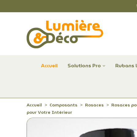
Accueil
Solutions Pro
Rubans 
Plafonniers et hublots LED professionnels
Alimentations et Contrôle LED 24 V Radium
Remplace Mercure, Sodium, Iodures - LED
Accueil
Composants
Rosaces
Rosaces po
pour Votre Intérieur