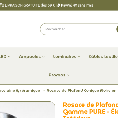
LIVRAISON GRATUITE dès 69 € |
PayPal 4X sans frais
LED
Ampoules
Luminaires
Câbles textil
Promos
rcelaine & céramique
Rosace de Plafond Conique Noire en
Rosace de Plafond
Gamme PURE - Élé