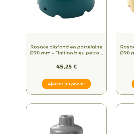
Rosace plafond en porcelaine
Rosac
Ø90 mm – Finition bleu pétrole
Ø90 m
– 1 sortie
45,25 €
Ajouter au panier