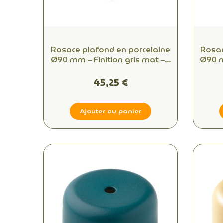
Rosace plafond en porcelaine
Rosac
Ø90 mm – Finition gris mat – 1
Ø90 mm
sortie
45,25 €
Ajouter au panier