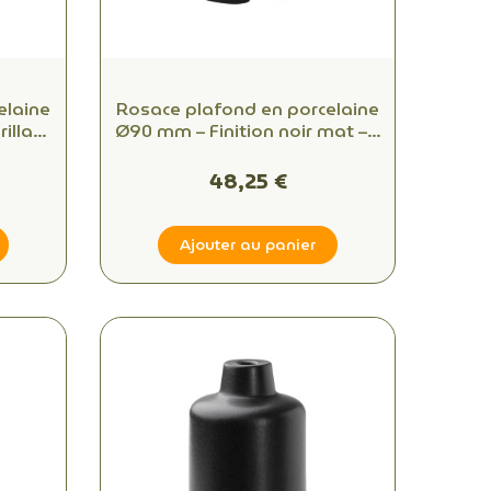
elaine
Rosace plafond en porcelaine
illant
Ø90 mm – Finition noir mat – 1
sortie
48,25 €
Ajouter au panier