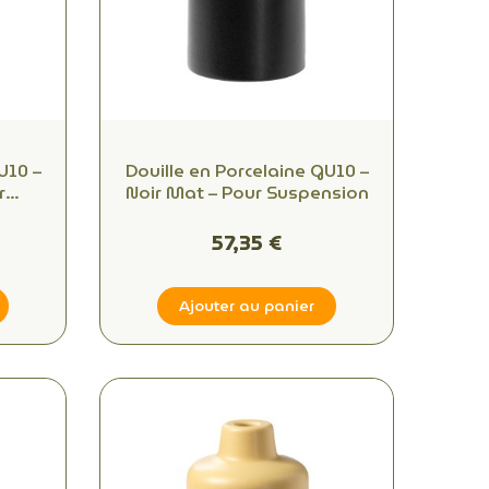
U10 –
Douille en Porcelaine GU10 –
r
Noir Mat – Pour Suspension
57,35 €
Ajouter au panier