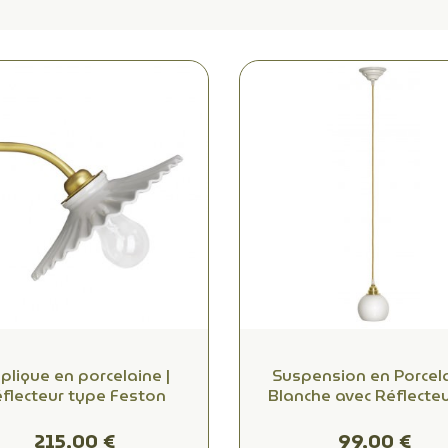
plique en porcelaine |
Suspension en Porcel
flecteur type Feston
Blanche avec Réflecteu
Bulbe et Douille E2
215,00 €
99,00 €