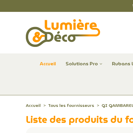
Accueil
Solutions Pro
Rubans 
Plafonniers et hublots LED professionnels
Alimentations et Contrôle LED 24 V Radium
Remplace Mercure, Sodium, Iodures - LED
Accueil
Tous les fournisseurs
GI GAMBAREL
Liste des produits du