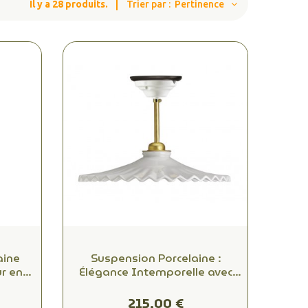
Il y a 28 produits.
Trier par :
Pertinence
aine
Suspension Porcelaine :
r en
Élégance Intemporelle avec
7
Réflecteur Blanc et Douille E27
215,00 €