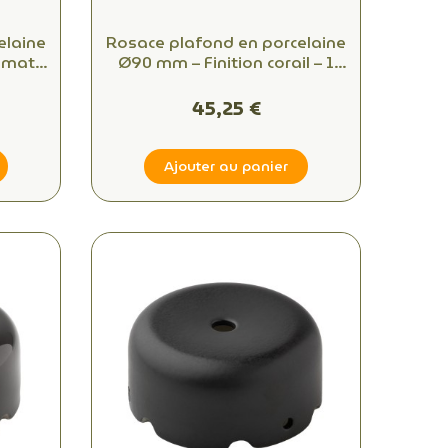
elaine
Rosace plafond en porcelaine
 mat –
Ø90 mm – Finition corail – 1
sortie
45,25 €
Ajouter au panier