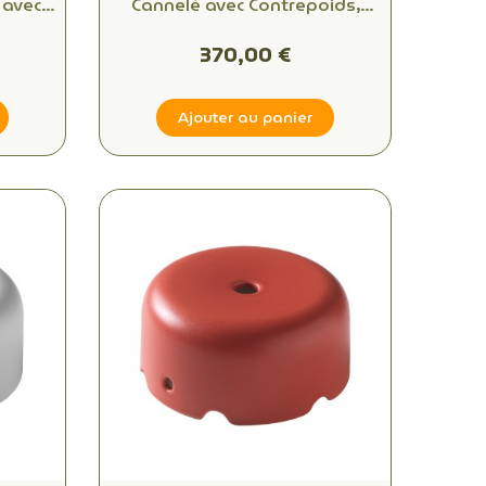
 avec
Cannelé avec Contrepoids,
mm et
Douille E27 pour Lampe LED
370,00 €
Ajouter au panier