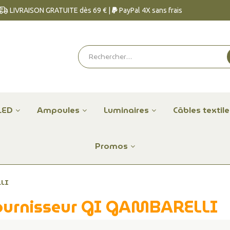
LIVRAISON GRATUITE dès 69 € |
PayPal 4X sans frais
LED
Ampoules
Luminaires
Câbles textil
Promos
LI
 fournisseur GI GAMBARELLI