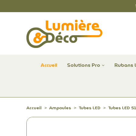
Accueil
Solutions Pro
Rubans 
Plafonniers et hublots LED professionnels
Alimentations et Contrôle LED 24 V Radium
Remplace Mercure, Sodium, Iodures - LED
Accueil
Ampoules
Tubes LED
Tubes LED S1