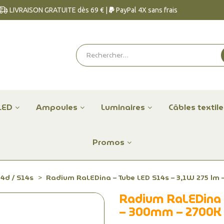
LIVRAISON GRATUITE dès 69 € |
PayPal 4X sans frais
LED
Ampoules
Luminaires
Câbles textil
Promos
4d / S14s
Radium RaLEDina – Tube LED S14s – 3,1W 275 lm
Radium RaLEDina 
– 300mm – 2700K 