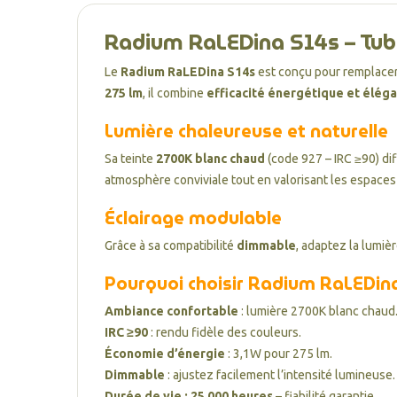
Radium RaLEDina S14s – Tub
Le
Radium RaLEDina S14s
est conçu pour remplace
275 lm
, il combine
efficacité énergétique et élég
Lumière chaleureuse et naturelle
Sa teinte
2700K blanc chaud
(code 927 – IRC ≥90) di
atmosphère conviviale tout en valorisant les espaces d
Éclairage modulable
Grâce à sa compatibilité
dimmable
, adaptez la lumiè
Pourquoi choisir Radium RaLEDina
Ambiance confortable
: lumière 2700K blanc chaud
IRC ≥90
: rendu fidèle des couleurs.
Économie d’énergie
: 3,1W pour 275 lm.
Dimmable
: ajustez facilement l’intensité lumineuse.
Durée de vie : 25 000 heures
– fiabilité garantie.