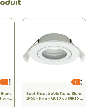
oduit
 Blanc
Spot Encastrable Rond Blanc
her –
IP65 – Fixe – GU10 ou MR16 –
Ø50 mm