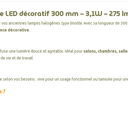
e LED décoratif 300 mm – 3,1W – 275 l
r vos anciennes lampes halogènes
type linolite
. Avec sa longueur de 30
ance décorative
.
ffuse une lumière douce et agréable. Idéal pour
salons, chambres, sall
e vie et de travail.
re selon vos besoins : vive pour un usage fonctionnel ou tamisée pour un
 ?
.