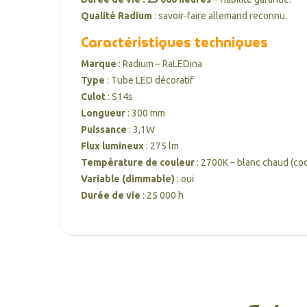
Qualité Radium
: savoir-faire allemand reconnu.
Caractéristiques techniques
Marque
: Radium – RaLEDina
Type
: Tube LED décoratif
Culot
: S14s
Longueur
: 300 mm
Puissance
: 3,1W
Flux lumineux
: 275 lm
Température de couleur
: 2700K – blanc chaud (co
Variable (dimmable)
: oui
Durée de vie
: 25 000 h