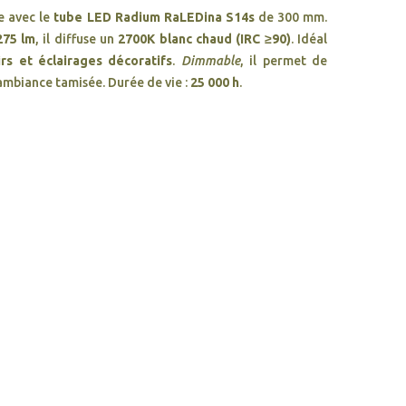
e avec le
tube LED Radium RaLEDina S14s
de 300 mm.
275 lm
, il diffuse un
2700K blanc chaud (IRC ≥90)
. Idéal
rs et éclairages décoratifs
.
Dimmable
, il permet de
t ambiance tamisée. Durée de vie :
25 000 h
.