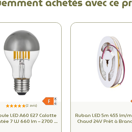
uemment achetés avec ce pr
ule LED A60 E27 Calotte
Ruban LED 5m 455 lm/m
tée 7 W 660 lm – 2700 K
Chaud 24V Prêt à Branc
Intensité Réglable &
Radium