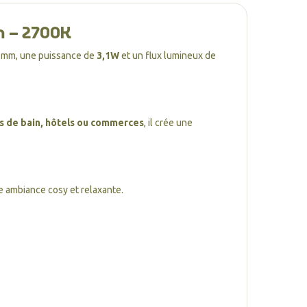
m – 2700K
0 mm, une puissance de
3,1W
et un flux lumineux de
es de bain, hôtels ou commerces
, il crée une
e ambiance cosy et relaxante.