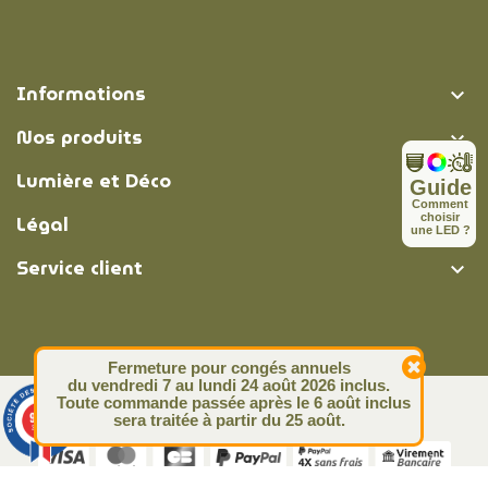
Informations

Nos produits

Lumière et Déco

Guide
C
o
m
m
e
n
t
Légal
c
h
o
i
s
i
r

u
n
e
L
E
D
?
Service client

Fermeture pour congés annuels
du vendredi 7 au lundi 24 août 2026 inclus.
Toute commande passée après le 6 août inclus
© Lumière et Déco | 2026
9.4
sera traitée à partir du 25 août.
/10
313 avis