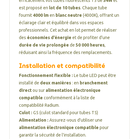
efficacement vos tubes fluorescents T5 de
54W
et
est proposé en
lot de 10 tubes
. Chaque tube
fournit
4000 lm
en
blanc neutre
(4000K), offrant un
éclairage clair et équilibré dans vos espaces
professionnels. Cet achat en lot permet de réaliser
des
économies d’énergie
et de profiter d’une
durée de vie prolongée
de
50 000 heures
,
réduisant ainsi la fréquence des remplacements.
Installation et compatibilité
Fonctionnement flexible :
Le tube LED peut être
installé de
deux manières
: en
branchement
direct
ou sur
alimentation électronique
compatible
conformément à la liste de
compatibilité Radium.
Culot :
G5 (culot standard pour tubes T5)
Alimentation :
Assurez-vous d'utiliser une
alimentation électronique compatible
pour
garantir la sécurité de l'installation.