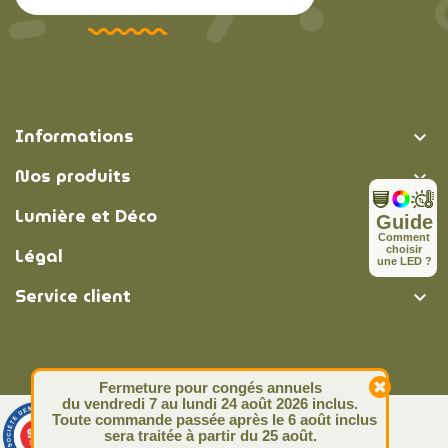
Informations

Nos produits

Lumière et Déco

Guide
C
o
m
m
e
n
t
Légal
c
h
o
i
s
i
r

u
n
e
L
E
D
?
Service client

Fermeture pour congés annuels
du vendredi 7 au lundi 24 août 2026 inclus.
Toute commande passée après le 6 août inclus
© Lumière et Déco | 2026
9.4
sera traitée à partir du 25 août.
/10
313 avis