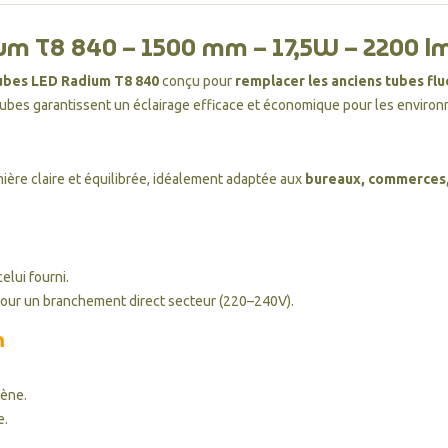
ium T8 840 – 1500 mm – 17,5W – 2200 l
tubes LED Radium T8 840
conçu pour
remplacer les anciens tubes fl
 tubes garantissent un éclairage efficace et économique pour les envir
ière claire et équilibrée, idéalement adaptée aux
bureaux, commerces, 
elui fourni.
our un branchement direct secteur (220–240V).
m
gène.
e.