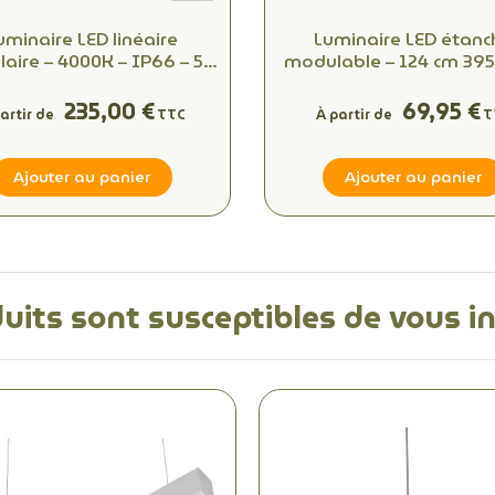
uminaire LED linéaire
Luminaire LED étanc
aire – 4000K – IP66 – 58
modulable – 124 cm 395
2 cm – Jusqu’à 9865 lm
164 cm 6192 lm – 400
Connecteur rapide – 50 
235,00 €
69,95 €
artir de
TTC
À partir de
T
Ajouter au panier
Ajouter au panier
uits sont susceptibles de vous i