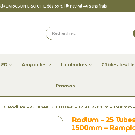
LIVRAISON GRATUITE dès 69 € |
PayPal 4X sans frais
LED
Ampoules
Luminaires
Câbles textil
Promos
8
Radium – 25 Tubes LED T8 840 – 17,5W 2200 lm – 1500mm
Radium – 25 Tubes
1500mm – Rempla