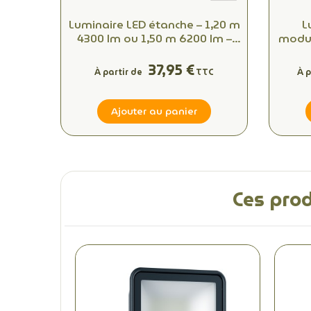
Luminaire LED étanche – 1,20 m
L
4300 lm ou 1,50 m 6200 lm –
modul
4000K – IP65
à 17
37,95 €
À partir de
TTC
À p
Ajouter au panier
Ces prod