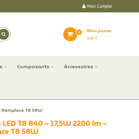
Mon Compte
Mon panier
0
0,00 €
es
Composants
Accessoires
 – Remplace T8 58W
 LED T8 840 – 17,5W 2200 lm –
ce T8 58W