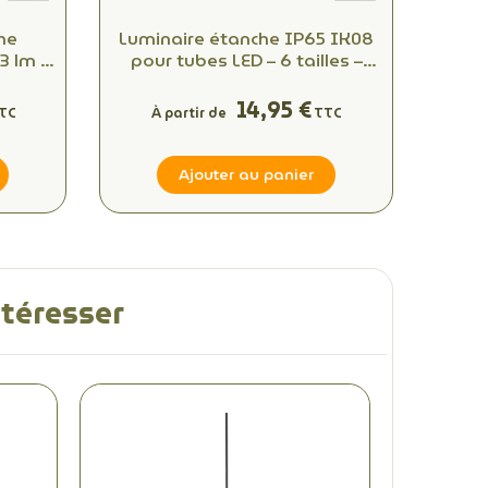
he
Luminaire étanche IP65 IK08
3 lm /
pour tubes LED – 6 tailles –
0K –
Sans tube
000 h
14,95 €
TC
À partir de
TTC
Ajouter au panier
ntéresser