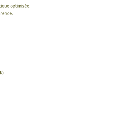
stique optimisée.
arence.
K)