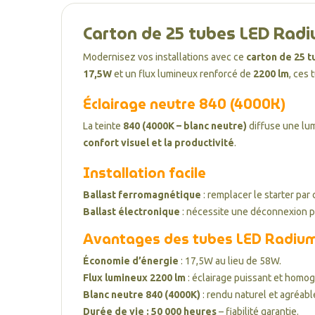
Carton de 25 tubes LED Rad
Modernisez vos installations avec ce
carton de 25 
17,5W
et un flux lumineux renforcé de
2200 lm
, ces
Éclairage neutre 840 (4000K)
La teinte
840 (4000K – blanc neutre)
diffuse une lum
confort visuel et la productivité
.
Installation facile
Ballast ferromagnétique
: remplacer le starter par c
Ballast électronique
: nécessite une déconnexion p
Avantages des tubes LED Radiu
Économie d’énergie
: 17,5W au lieu de 58W.
Flux lumineux 2200 lm
: éclairage puissant et homo
Blanc neutre 840 (4000K)
: rendu naturel et agréabl
Durée de vie : 50 000 heures
– fiabilité garantie.