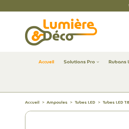
Accueil
Solutions Pro
Rubans 
Plafonniers et hublots LED professionnels
Alimentations et Contrôle LED 24 V Radium
Remplace Mercure, Sodium, Iodures - LED
Accueil
Ampoules
Tubes LED
Tubes LED T