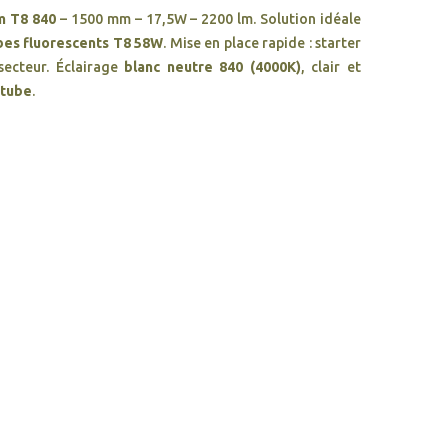
m T8 840
– 1500 mm – 17,5W – 2200 lm. Solution idéale
bes fluorescents T8 58W
. Mise en place rapide : starter
secteur. Éclairage
blanc neutre 840 (4000K)
, clair et
/ tube
.