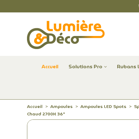
Accueil
Solutions Pro
Rubans 
Plafonniers et hublots LED professionnels
Alimentations et Contrôle LED 24 V Radium
Remplace Mercure, Sodium, Iodures - LED
Accueil
Ampoules
Ampoules LED Spots
S
Chaud 2700K 36°