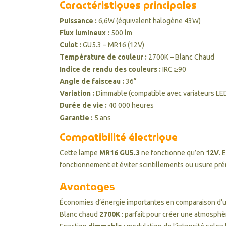
Caractéristiques principales
Puissance :
6,6W (équivalent halogène 43W)
Flux lumineux :
500 lm
Culot :
GU5.3 – MR16 (12V)
Température de couleur :
2700K – Blanc Chaud
Indice de rendu des couleurs :
IRC ≥90
Angle de faisceau :
36°
Variation :
Dimmable (compatible avec variateurs LE
Durée de vie :
40 000 heures
Garantie :
5 ans
Compatibilité électrique
Cette lampe
MR16 GU5.3
ne fonctionne qu’en
12V
. 
fonctionnement et éviter scintillements ou usure pr
Avantages
Économies d’énergie importantes en comparaison d’
Blanc chaud
2700K
: parfait pour créer une atmosph