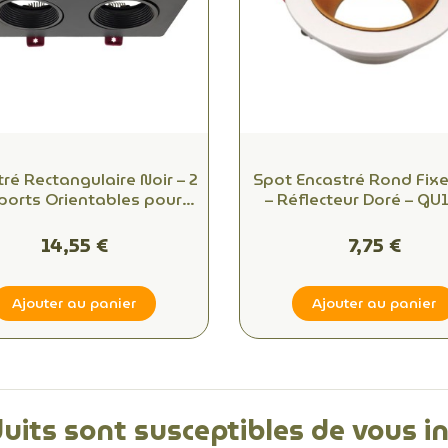
ré Rectangulaire Noir – 2
Spot Encastré Rond Fixe
ports Orientables pour
– Réflecteur Doré – GU
oules Ø50 mm GU10 ou
MR16 Ø50 mm
MR16
14,55 €
7,75 €
Ajouter au panier
Ajouter au panier
uits sont susceptibles de vous i