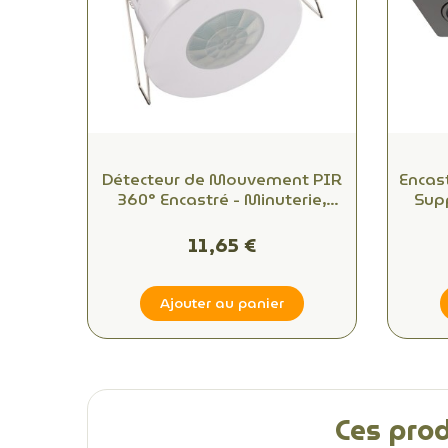
Détecteur de Mouvement PIR
Encast
360° Encastré - Minuterie,
Sup
Crépuscule, Détection 8m IP20
Amp
11,65 €
Ajouter au panier
Ces prod