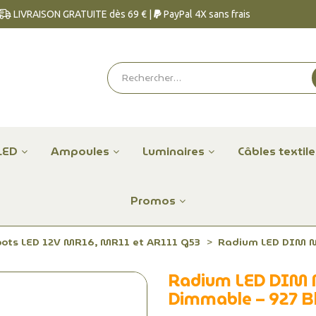
LIVRAISON GRATUITE dès 69 € |
PayPal 4X sans frais
LED
Ampoules
Luminaires
Câbles textil
Promos
pots LED 12V MR16, MR11 et AR111 G53
Radium LED DIM M
Radium LED DIM 
Dimmable – 927 B