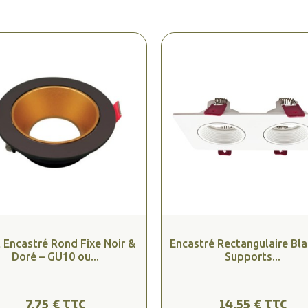
 Encastré Rond Fixe Noir &
Encastré Rectangulaire Bla
Doré – GU10 ou...
Supports...
7,75 € TTC
14,55 € TTC