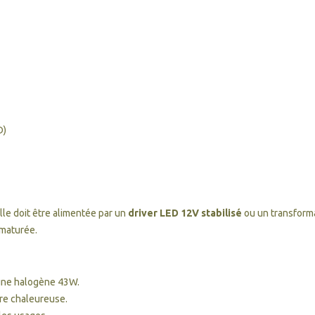
D)
Elle doit être alimentée par un
driver LED 12V stabilisé
ou un transforma
ématurée.
une halogène 43W.
ère chaleureuse.