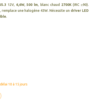
U5.3
12V,
6,6W
,
500 lm
, blanc chaud
2700K
(IRC ≥90).
, remplace une halogène 43W. Nécessite un
driver LED
ible
.
élai 10 à 15 jours