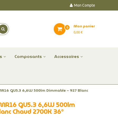
Mon Compte
Mon panier
0
0,00 €
es
Composants
Accessoires
R16 GU5.3 6,6W 500lm Dimmable – 927 Blanc
MR16 GU5.3 6,6W 500lm
lanc Chaud 2700K 36°