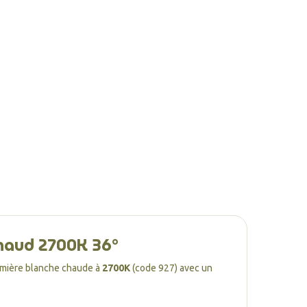
haud 2700K 36°
umière blanche chaude à
2700K
(code 927) avec un