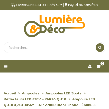
LIVRAISON GRATUITE dès 69 € |
PayPal 4X sans frais
0
Accueil
Ampoules
Ampoules LED Spots
Réflecteurs LED 230V – PAR16 GU10
Ampoule LED
GU10 4,2W 345lm – 36° 2700K Blanc Chaud | Équiv. 35-