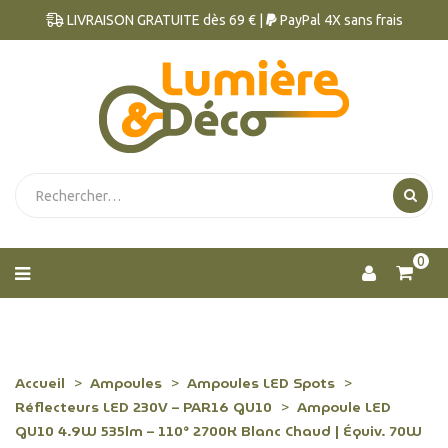
LIVRAISON GRATUITE dès 69 € |
PayPal 4X sans frais
0
Accueil
Ampoules
Ampoules LED Spots
Réflecteurs LED 230V – PAR16 GU10
Ampoule LED
GU10 4.9W 535lm – 110° 2700K Blanc Chaud | Équiv. 70W