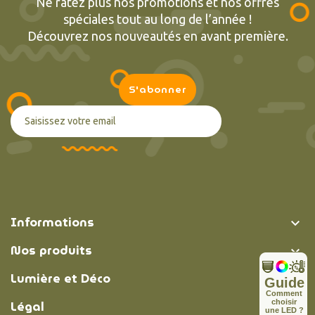
Ne ratez plus nos promotions et nos offres
spéciales tout au long de l’année !
Découvrez nos nouveautés en avant première.
Informations

Nos produits

Lumière et Déco

Guide
C
o
m
m
e
n
t
Légal
c
h
o
i
s
i
r

u
n
e
L
E
D
?