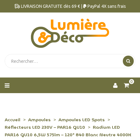
LIVRAISON GRATUITE dès 69 € |
PayPal 4X sans frais
0
Accueil
Ampoules
Ampoules LED Spots
Réflecteurs LED 230V – PAR16 GU10
Radium LED
PAR16 GU10 6,5W 575lm – 120° 840 Blanc Neutre 4000K