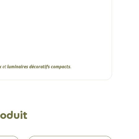
x
et
luminaires décoratifs compacts
.
oduit