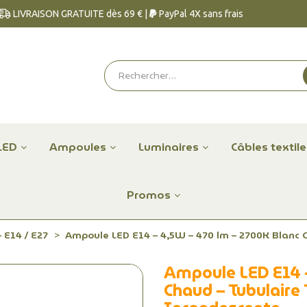
LIVRAISON GRATUITE dès 69 € |
PayPal 4X sans frais
LED
Ampoules
Luminaires
Câbles textil
Promos
 E14 / E27
Ampoule LED E14 – 4,5W – 470 lm – 2700K Blanc C
Ampoule LED E14 –
Chaud – Tubulaire