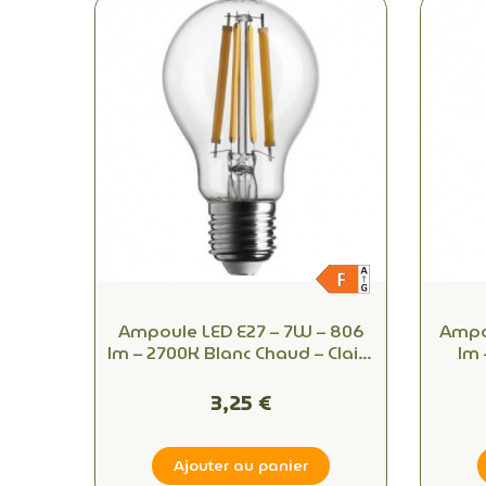
Ampoule LED E27 – 7W – 806
Ampo
lm – 2700K Blanc Chaud – Claire
lm 
à Filament – Équiv. 60W
Équ
3,25 €
Ajouter au panier