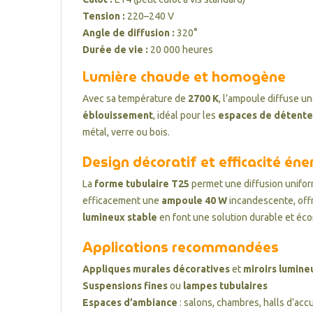
Tension :
220–240 V
Angle de diffusion :
320°
Durée de vie :
20 000 heures
Lumière chaude et homogène
Avec sa température de
2700 K
, l’ampoule diffuse u
éblouissement
, idéal pour les
espaces de détente
métal, verre ou bois.
Design décoratif et efficacité én
La
forme tubulaire T25
permet une diffusion unifor
efficacement une
ampoule 40 W
incandescente, off
lumineux stable
en font une solution durable et éc
Applications recommandées
Appliques murales décoratives
et
miroirs lumine
Suspensions fines
ou
lampes tubulaires
Espaces d’ambiance
: salons, chambres, halls d’accu