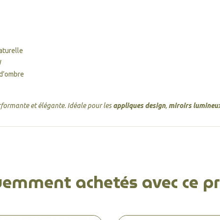
aturelle
W
 d’ombre
erformante et élégante. Idéale pour les
appliques design
,
miroirs lumineu
uemment achetés avec ce pr