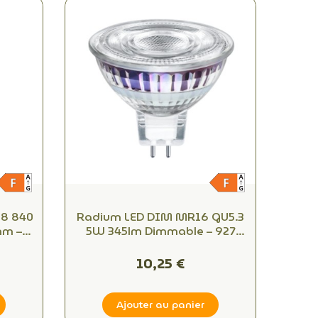
T8 840
Radium LED DIM MR16 GU5.3
mm –
5W 345lm Dimmable – 927
Blanc Chaud 2700K 36°
10,25 €
Ajouter au panier