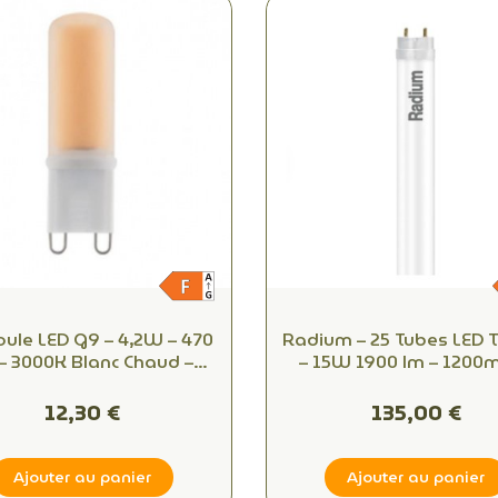
ule LED G9 – 4,2W – 470
Radium – 25 Tubes LED 
– 3000K Blanc Chaud –
– 15W 1900 lm – 1200
ivalent 40W Halogène
Remplace T8 36W
12,30 €
135,00 €
Ajouter au panier
Ajouter au panier