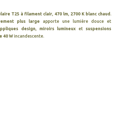
aire T25 à filament clair
,
470 lm
,
2700 K blanc chaud
.
rement plus large
apporte une lumière douce et
appliques design
,
miroirs lumineux
et
suspensions
e 40 W
incandescente.