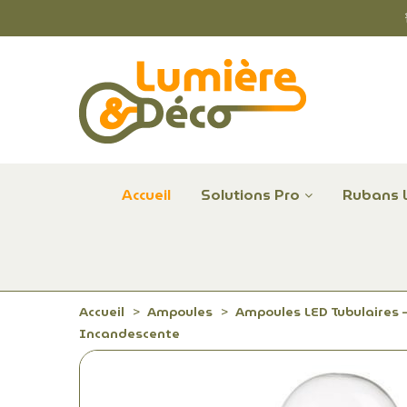
Accueil
Solutions Pro
Rubans 
Plafonniers et hublots LED professionnels
Alimentations et Contrôle LED 24 V Radium
Remplace Mercure, Sodium, Iodures - LED
Accueil
Ampoules
Ampoules LED Tubulaires –
Incandescente