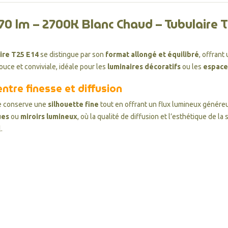
0 lm – 2700K Blanc Chaud – Tubulaire 
ire T25 E14
se distingue par son
format allongé et équilibré
, offrant
ce et conviviale, idéale pour les
luminaires décoratifs
ou les
espace
entre finesse et diffusion
re conserve une
silhouette fine
tout en offrant un flux lumineux génére
ues
ou
miroirs lumineux
, où la qualité de diffusion et l’esthétique de 
.