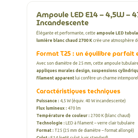
Ampoule LED E14 – 4,5W – 47
Incandescente
Élégante et performante, cette
ampoule LED tubula
lumière blanc chaud 2700 K
crée une atmosphère dou
Format T25 : un équilibre parfait 
Avec son diamètre de 25 mm, cette ampoule tubulai
appliques murales design
,
suspensions cylindriq
filament apparent
lui confère un charme intemporel
Caractéristiques techniques
Puissance :
4,5 W (équiv. 40 W incandescente)
Flux lumineux :
470 lm
Température de couleur :
2700 K (blanc chaud)
Technologie :
LED à filament – verre clair tubulaire
Format :
T25 (25 mm de diamètre – format allongé)
Culot :
E14 (petit culot à vis standard)