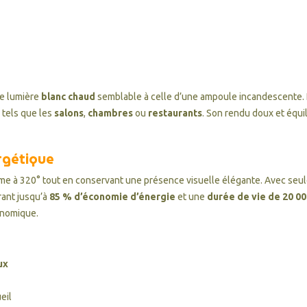
ne lumière
blanc chaud
semblable à celle d’une ampoule incandescente. 
tels que les
salons
,
chambres
ou
restaurants
. Son rendu doux et équil
ergétique
me à 320° tout en conservant une présence visuelle élégante. Avec se
rant jusqu’à
85 % d’économie d’énergie
et une
durée de vie de 20 0
onomique.
ux
eil