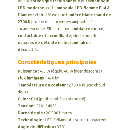
Alliant
esthétique traditionnelle
et
technologie
LED moderne
, cette
ampoule LED flamme E14 à
filament clair
diffuse une
lumière blanc chaud de
2700 K
proche des anciennes ampoules à
incandescence. Elle crée une
ambiance douce,
confortable et accueillante
, idéale pour les
espaces de détente
ou
les luminaires
décoratifs
.
Caractéristiques principales
Puissance :
4,5 W (équiv. 40 W incandescente)
Flux lumineux :
470 lm
Température de couleur :
2700 K (blanc chaud
doux)
Culot :
E14 (petit culot à vis standard)
Tension :
220–240 V
Durée de vie :
20 000 heures
Technologie :
LED à filament – verre transparent
Angle de diffusion :
330°