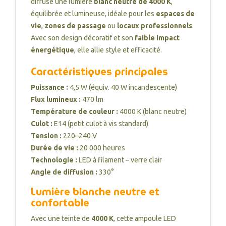
diffuse une lumière
blanc neutre de 4000 K
,
équilibrée et lumineuse, idéale pour les
espaces de
vie
,
zones de passage
ou
locaux professionnels
.
Avec son design décoratif et son
faible impact
énergétique
, elle allie style et efficacité.
Caractéristiques principales
Puissance :
4,5 W (équiv. 40 W incandescente)
Flux lumineux :
470 lm
Température de couleur :
4000 K (blanc neutre)
Culot :
E14 (petit culot à vis standard)
Tension :
220–240 V
Durée de vie :
20 000 heures
Technologie :
LED à filament – verre clair
Angle de diffusion :
330°
Lumière blanche neutre et
confortable
Avec une teinte de
4000 K
, cette ampoule LED