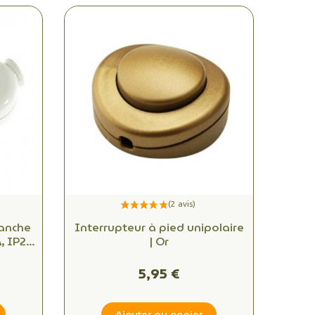
lanche
Interrupteur à pied unipolaire
, IP20
| Or
able,
que
5,95 €
Ajouter au panier