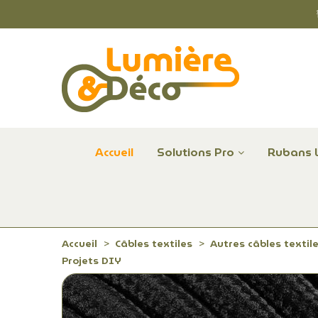
Accueil
Solutions Pro
Rubans 
Plafonniers et hublots LED professionnels
Alimentations et Contrôle LED 24 V Radium
Remplace Mercure, Sodium, Iodures - LED
Accueil
Câbles textiles
Autres câbles textil
Projets DIY