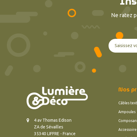
Ins
Ne ratez p
(2 avis
Nos pr
Câbles text
Ampoules
4 av Thomas Edison
Composan
ZA de Sévailles
Accessoire
35340 LIFFRE - France