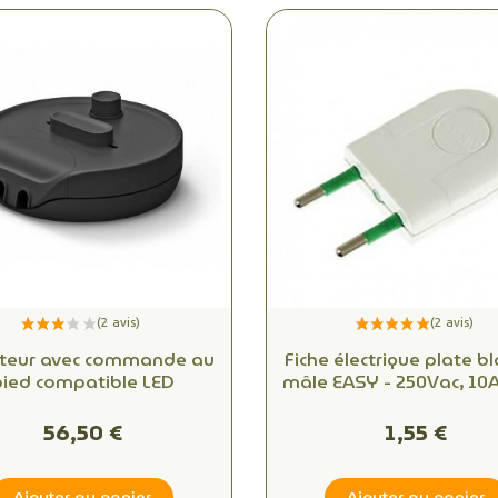
ateur avec commande au
Fiche électrique plate b
pied compatible LED
mâle EASY - 250Vac, 10A
| Norme IMQ et démont
trouvez la connecti
56,50 €
1,55 €
électrique idéale
Ajouter au panier
Ajouter au panier