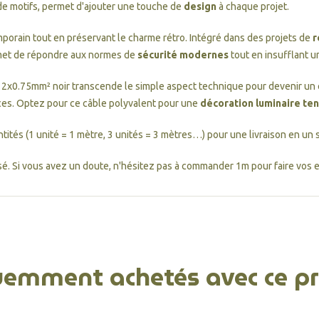
e motifs, permet d'ajouter une touche de
design
à chaque projet.
mporain tout en préservant le charme rétro. Intégré dans des projets de
r
rmet de répondre aux normes de
sécurité modernes
tout en insufflant u
at 2x0.75mm² noir transcende le simple aspect technique pour devenir u
aces. Optez pour ce câble polyvalent pour une
décoration luminaire te
ntités (1 unité = 1 mètre, 3 unités = 3 mètres…) pour une livraison en un
é. Si vous avez un doute, n'hésitez pas à commander 1m pour faire vos es
uemment achetés avec ce pr