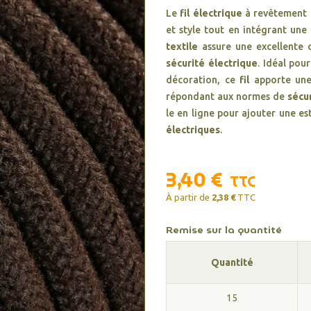
Le
fil électrique
à revêtement 
et style tout en intégrant une
textile
assure une excellente c
sécurité électrique
. Idéal pou
décoration, ce
fil
apporte une 
répondant aux normes de
sécu
le en ligne pour ajouter une es
électriques
.
3,40 €
TTC
À partir de
2,38 €
TTC
Remise sur la quantité
Quantité
15