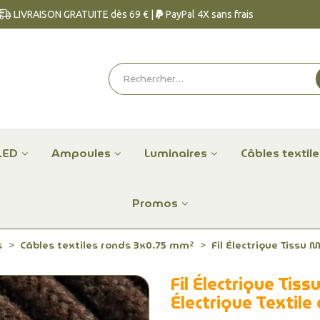
LIVRAISON GRATUITE dès 69 € |
PayPal 4X sans frais
LED
Ampoules
Luminaires
Câbles textil
Promos
s
Câbles textiles ronds 3x0.75 mm²
Fil Électrique Tissu 
Fil Électrique Ti
Électrique Textile