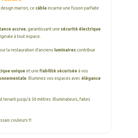
n design marron, ce
câble
incarne une fusion parfaite
tance accrue
, garantissant une
sécurité électrique
riginale à tout espace.
our la restauration d'anciens
luminaires
contribue
tique unique
et une
fiabilité sécurisée
à vos
ronnementale
. Illuminez vos espaces avec
élégance
l tenant jusqu'à 50 mètres. Illuminateurs, faites
sais couleurs !!!