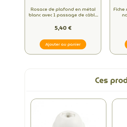
Rosace de plafond en métal
Fiche
blanc avec 1 passage de câble
no
: optez pour la qualité et le
co
style
5,40 €
Ajouter au panier
Ces prod