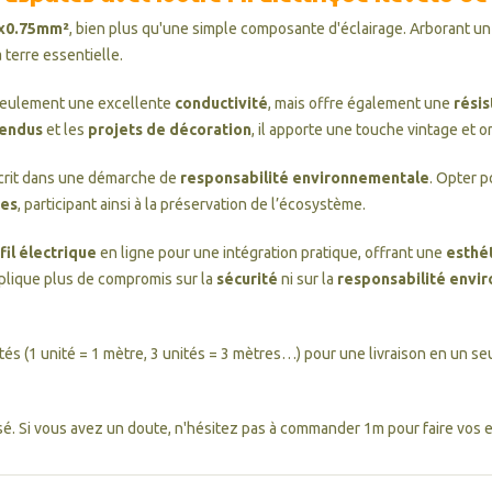
 3x0.75mm²
, bien plus qu'une simple composante d'éclairage. Arborant u
a terre essentielle.
eulement une excellente
conductivité
, mais offre également une
résis
pendus
et les
projets de décoration
, il apporte une touche vintage et o
crit dans une démarche de
responsabilité environnementale
. Opter p
ues
, participant ainsi à la préservation de l’écosystème.
fil électrique
en ligne pour une intégration pratique, offrant une
esthé
plique plus de compromis sur la
sécurité
ni sur la
responsabilité envi
ités (1 unité = 1 mètre, 3 unités = 3 mètres…) pour une livraison en un seu
é. Si vous avez un doute, n'hésitez pas à commander 1m pour faire vos es