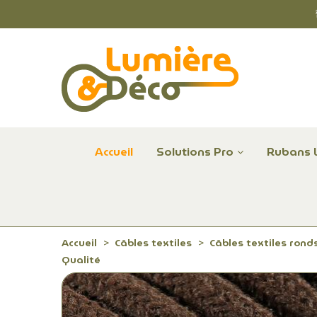
Accueil
Solutions Pro
Rubans 
Plafonniers et hublots LED professionnels
Alimentations et Contrôle LED 24 V Radium
Remplace Mercure, Sodium, Iodures - LED
Accueil
Câbles textiles
Câbles textiles rond
Qualité