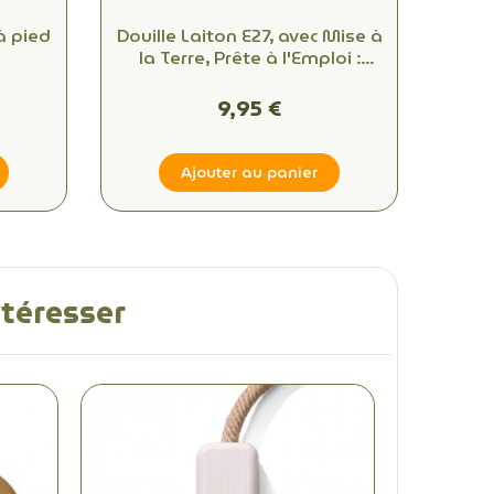
à pied
Douille Laiton E27, avec Mise à
la Terre, Prête à l'Emploi :
Idéale pour Vos Créations
DIY!
9,95 €
Ajouter au panier
ntéresser