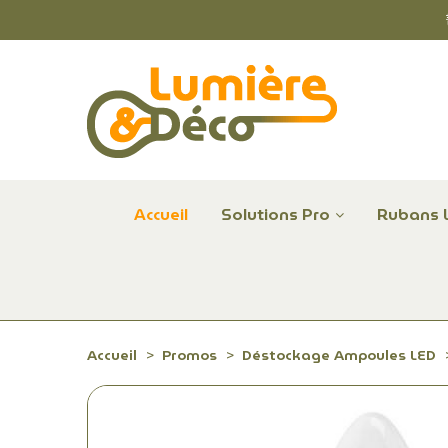
Accueil
Solutions Pro
Rubans 
Plafonniers et hublots LED professionnels
Alimentations et Contrôle LED 24 V Radium
Remplace Mercure, Sodium, Iodures - LED
Accueil
Promos
Déstockage Ampoules LED