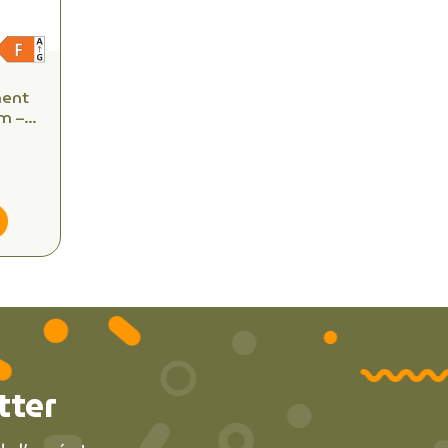
ment
m –
e –
tter