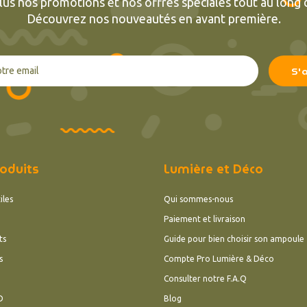
lus nos promotions et nos offres spéciales tout au long d
Découvrez nos nouveautés en avant première.
oduits
Lumière et Déco
iles
Qui sommes-nous
Paiement et livraison
ts
Guide pour bien choisir son ampoule
s
Compte Pro Lumière & Déco
Consulter notre F.A.Q
D
Blog