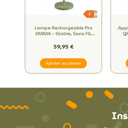
Lampe Rechargeable Pro
Appl
EMMA – Stable, Sans Fil,
GR
Extérieur Design
Écl
Esp
59,95 €
Ajouter au panier
Ins