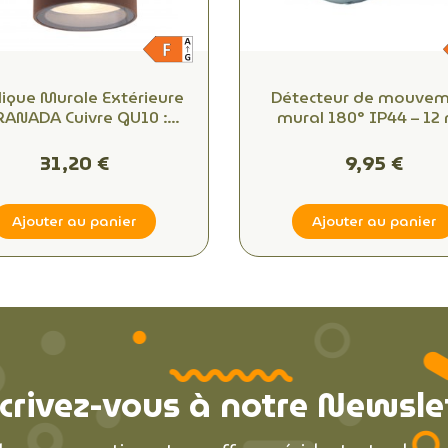
ique Murale Extérieure
Détecteur de mouve
ANADA Cuivre GU10 :
mural 180° IP44 – 12 
airez et Sécurisez votre
Minuterie & crépuscul
ace en Toute Simplicité
Extérieur
31,20 €
9,95 €
Ajouter au panier
Ajouter au panier
crivez-vous à notre Newsle