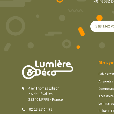
Ne ratez p
Nos pr
Câbles text
Ampoules
4 av Thomas Edison
Composan
ZA de Sévailles
Accessoire
35340 LIFFRE - France
Luminaires
02 23 27 64 95
Rubans LE