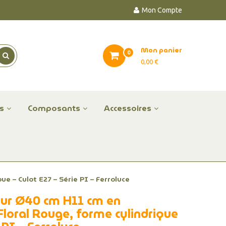
Mon Compte
Mon panier
0
0,00 €
es
Composants
Accessoires
e – Culot E27 – Série PI – Ferroluce
our Ø40 cm H11 cm en
Floral Rouge, forme cylindrique