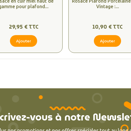
sace en cuir miel haut de
Rosace Plafond Porcelaine
gamme pour plafond...
Vintage :...
29,95 € TTC
10,90 € TTC
Ajouter
Ajouter
crivez-vous à notre Newsle
lus nos promotions et nos offres spéciales tout au long d