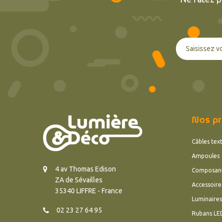
Nos pr
Câbles text
Ampoules
4 av Thomas Edison
Composan
ZA de Sévailles
Accessoire
35340 LIFFRE - France
Luminaires
02 23 27 64 95
Rubans LE