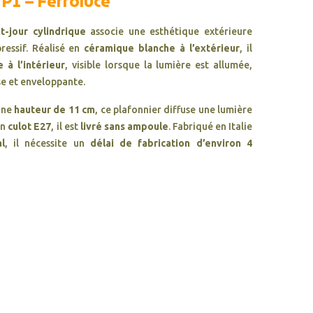
 PI – Ferroluce
t-jour cylindrique
associe une esthétique extérieure
ressif. Réalisé en
céramique blanche à l’extérieur
, il
 à l’intérieur
, visible lorsque la lumière est allumée,
e et enveloppante.
une
hauteur de 11 cm
, ce plafonnier diffuse une lumière
un
culot E27
, il est
livré sans ampoule
. Fabriqué en Italie
al
, il nécessite un
délai de fabrication d’environ 4