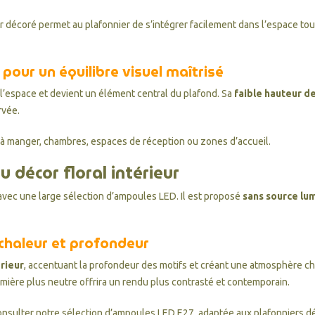
ur décoré permet au plafonnier de s’intégrer facilement dans l’espace tou
pour un équilibre visuel maîtrisé
e l’espace et devient un élément central du plafond. Sa
faible hauteur d
rvée.
s à manger, chambres, espaces de réception ou zones d’accueil.
u décor floral intérieur
avec une large sélection d’ampoules LED. Il est proposé
sans source lu
 chaleur et profondeur
érieur
, accentuant la profondeur des motifs et créant une atmosphère 
umière plus neutre offrira un rendu plus contrasté et contemporain.
onsulter notre
sélection d’ampoules LED E27
, adaptée aux plafonniers d