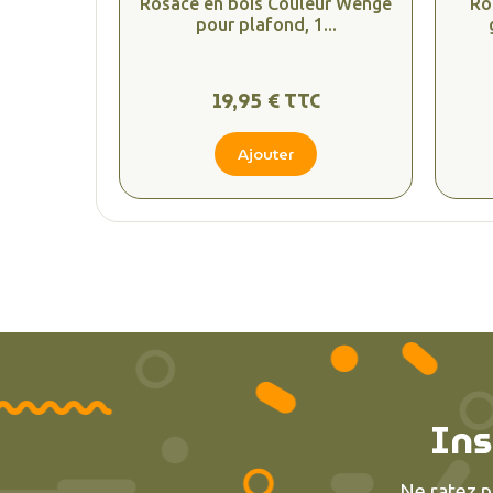
Rosace en bois Couleur Wengé
Ro
pour plafond, 1...
19,95 € TTC
Ajouter
Ins
Ne ratez p