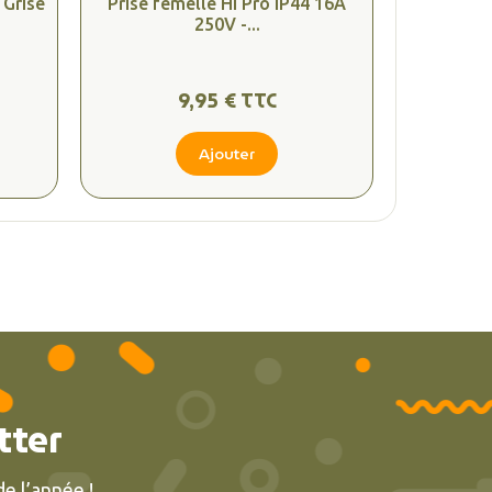
 Grise
Prise femelle Hi Pro IP44 16A
250V -...
9,95 € TTC
Ajouter
tter
e l’année !