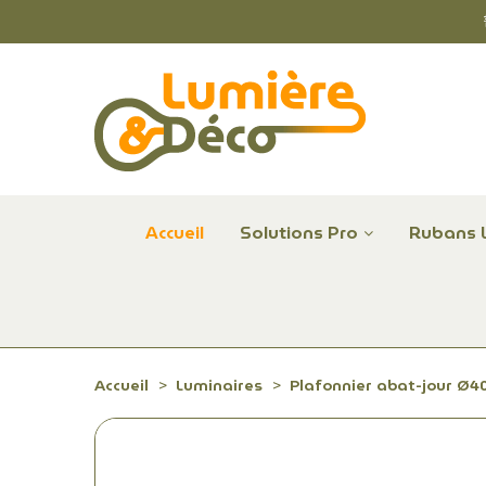
Accueil
Solutions Pro
Rubans 
Plafonniers et hublots LED professionnels
Alimentations et Contrôle LED 24 V Radium
Remplace Mercure, Sodium, Iodures - LED
Accueil
Luminaires
Plafonnier abat-jour Ø40