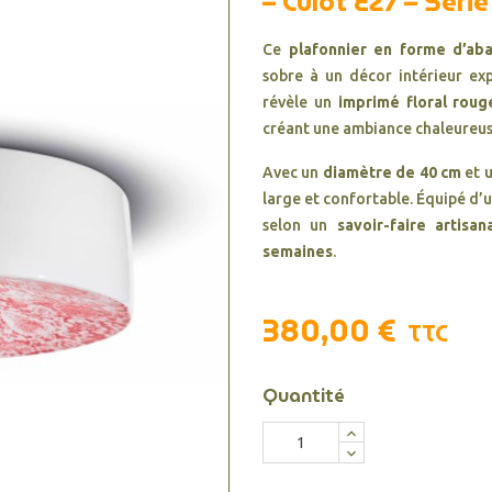
– Culot E27 – Série
Ce
plafonnier en forme d’aba
sobre à un décor intérieur exp
révèle un
imprimé floral rouge
créant une ambiance chaleureus
Avec un
diamètre de 40 cm
et 
large et confortable. Équipé d’
selon un
savoir-faire artisan
semaines
.
380,00 €
TTC
Quantité