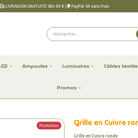
LIVRAISON GRATUITE dès 69 € |
PayPal 4X sans frais
LED
Ampoules
Luminaires
Câbles textil
Promos
Grille en Cuivre r
Promotion
Grille en Cuivre ronde