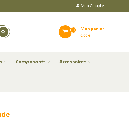
Mon Compte
Mon panier
0
0,00 €
es
Composants
Accessoires
onde