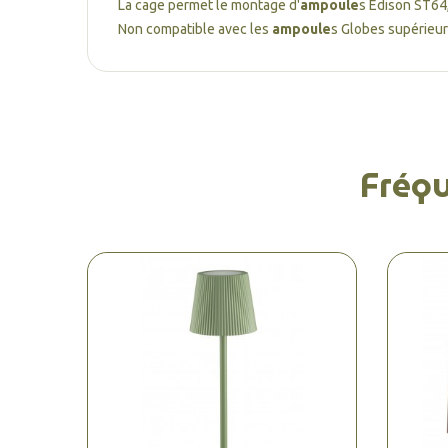
La cage permet le montage d'
ampoule
s Edison ST64,
Non compatible avec les
ampoule
s Globes supérieur
Fréq