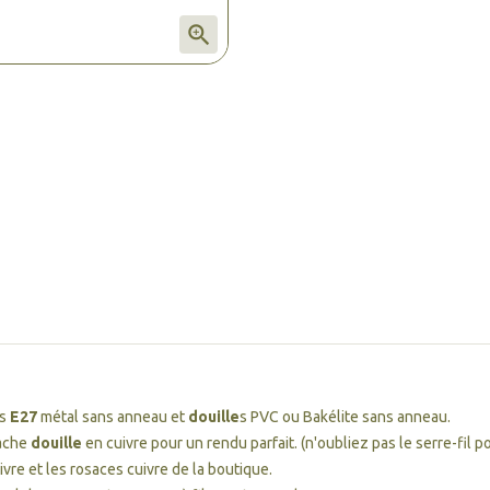

s
E27
métal sans anneau et
douille
s PVC ou Bakélite sans anneau.
ache
douille
en cuivre pour un rendu parfait. (n'oubliez pas le serre-fil po
ivre et les rosaces cuivre de la boutique.