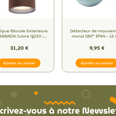
ique Murale Extérieure
Détecteur de mouve
ANADA Cuivre GU10 :
mural 180° IP44 – 12 
airez et Sécurisez votre
Minuterie & crépuscul
ace en Toute Simplicité
Extérieur
31,20 €
9,95 €
Ajouter au panier
Ajouter au panier
crivez-vous à notre Newsle