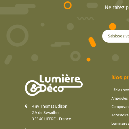
Ne ratez p
Nos pr
Câbles text
Ampoules
4 av Thomas Edison
Composan
ZA de Sévailles
Accessoire
35340 LIFFRE - France
Luminaires