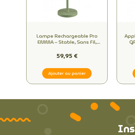
Lampe Rechargeable Pro
Appl
EMMA – Stable, Sans Fil,
GR
Extérieur Design
Écl
Esp
59,95 €
Ajouter au panier
Ins