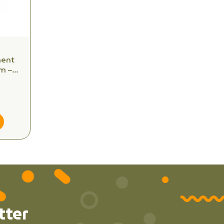
ment
m –
e –
tter