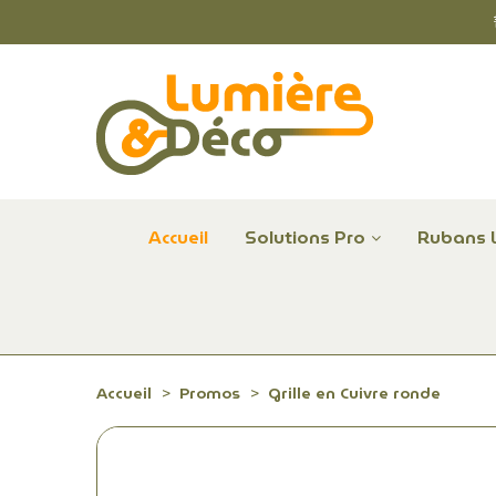
Accueil
Solutions Pro
Rubans 
Plafonniers et hublots LED professionnels
Alimentations et Contrôle LED 24 V Radium
Remplace Mercure, Sodium, Iodures - LED
Accueil
Promos
Grille en Cuivre ronde