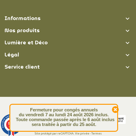
Informations

Nos produits

Lumière et Déco

Légal

Service client

© Lumière et Déco | 2026
Fermeture pour congés annuels
du vendredi 7 au lundi 24 août 2026 inclus.
Toute commande passée après le 6 août inclus
9.4
sera traitée à partir du 25 août.
/10
313 avis
Site protégé par reCAPTCHA.
Vie privée
-
Termes