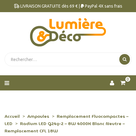
LIVRAISON GRATUITE dès 69 € |
PayPal 4X sans frais
0
Accueil
Ampoules
Remplacement Fluocompactes –
LED
Radium LED G24q-2 – 8W 4000K Blanc Neutre –
Remplacement CFL 18W