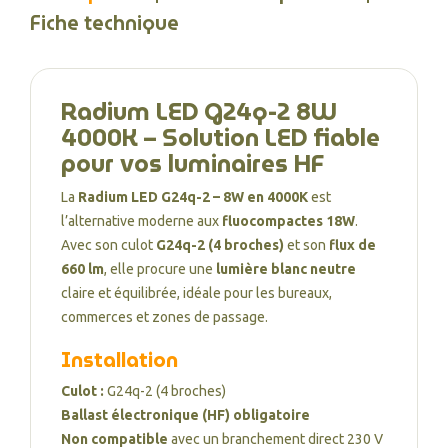
Fiche technique
Radium LED G24q-2 8W
4000K – Solution LED fiable
pour vos luminaires HF
La
Radium LED G24q-2 – 8W en 4000K
est
l’alternative moderne aux
fluocompactes 18W
.
Avec son culot
G24q-2 (4 broches)
et son
flux de
660 lm
, elle procure une
lumière blanc neutre
claire et équilibrée, idéale pour les bureaux,
commerces et zones de passage.
Installation
Culot :
G24q-2 (4 broches)
Ballast électronique (HF) obligatoire
Non compatible
avec un branchement direct 230 V