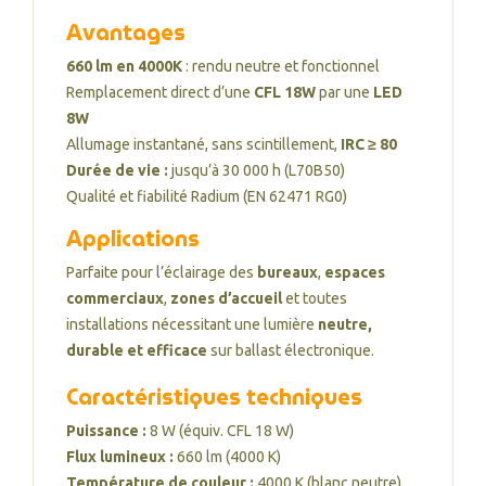
Avantages
660 lm en 4000K
: rendu neutre et fonctionnel
Remplacement direct d’une
CFL 18W
par une
LED
8W
Allumage instantané, sans scintillement,
IRC ≥ 80
Durée de vie :
jusqu’à 30 000 h (L70B50)
Qualité et fiabilité Radium (EN 62471 RG0)
Applications
Parfaite pour l’éclairage des
bureaux
,
espaces
commerciaux
,
zones d’accueil
et toutes
installations nécessitant une lumière
neutre,
durable et efficace
sur ballast électronique.
Caractéristiques techniques
Puissance :
8 W (équiv. CFL 18 W)
Flux lumineux :
660 lm (4000 K)
Température de couleur :
4000 K (blanc neutre)