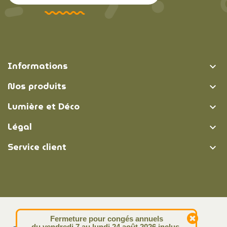
Informations

Nos produits

Lumière et Déco

Légal

Service client

© Lumière et Déco | 2026
Fermeture pour congés annuels
du vendredi 7 au lundi 24 août 2026 inclus.