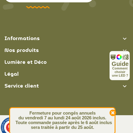
Informations

Nos produits

Lumière et Déco

Guide
C
o
m
m
e
n
t
Légal
c
h
o
i
s
i
r

u
n
e
L
E
D
?
Service client

Fermeture pour congés annuels
du vendredi 7 au lundi 24 août 2026 inclus.
Toute commande passée après le 6 août inclus
© Lumière et Déco | 2026
9.4
sera traitée à partir du 25 août.
/10
313 avis