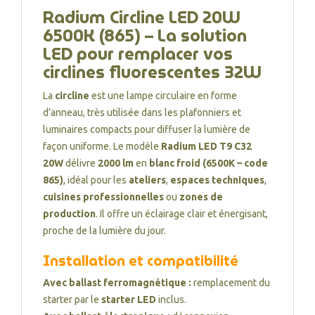
Radium Circline LED 20W
6500K (865) – La solution
LED pour remplacer vos
circlines fluorescentes 32W
La
circline
est une lampe circulaire en forme
d’anneau, très utilisée dans les plafonniers et
luminaires compacts pour diffuser la lumière de
façon uniforme. Le modèle
Radium LED T9 C32
20W
délivre
2000 lm
en
blanc froid (6500K – code
865)
, idéal pour les
ateliers
,
espaces techniques
,
cuisines professionnelles
ou
zones de
production
. Il offre un éclairage clair et énergisant,
proche de la lumière du jour.
Installation et compatibilité
Avec ballast ferromagnétique :
remplacement du
starter par le
starter LED
inclus.