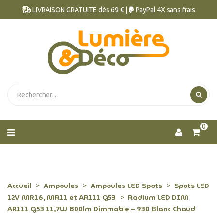
LIVRAISON GRATUITE dès 69 € |
PayPal 4X sans frais
0
Accueil
Ampoules
Ampoules LED Spots
Spots LED
12V MR16, MR11 et AR111 G53
Radium LED DIM
AR111 G53 11,7W 800lm Dimmable – 930 Blanc Chaud