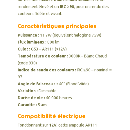
rendement élevé et un
IRC ≥90
, pour un rendu des
couleurs fidèle et vivant.
Caractéristiques principales
Puissance :
11,7W (équivalent halogène 75W)
Flux lumineux :
800 lm
Culot :
G53 – AR111 (≈12V)
Température de couleur :
3000K – Blanc Chaud
(code 930)
Indice de rendu des couleurs :
IRC ≥90 – nominal ≈
97
Angle de faisceau :
≈ 40° (Flood Wide)
Variation :
Dimmable
Durée de vie :
40 000 heures
Garantie :
5 ans
Compatibilité électrique
Fonctionnant sur
12V
, cette ampoule AR111